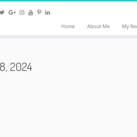
Home
About Me
My Re
8, 2024