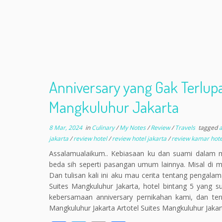
Anniversary yang Gak Terlupa
Mangkuluhur Jakarta
8 Mar, 2024
in
Culinary
/
My Notes
/
Review
/
Travels
tagged
a
jakarta
/
review hotel
/
review hotel jakarta
/
review kamar hot
Assalamualaikum.. Kebiasaan ku dan suami dalam 
beda sih seperti pasangan umum lainnya. Misal di m
Dan tulisan kali ini aku mau cerita tentang pengal
Suites Mangkuluhur Jakarta, hotel bintang 5 yang su
kebersamaan anniversary pernikahan kami, dan terny
Mangkuluhur Jakarta Artotel Suites Mangkuluhur Jakar