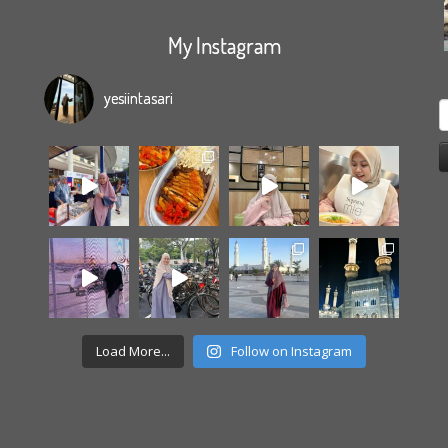
My Instagram
yesiintasari
S
f
Load More...
Follow on Instagram