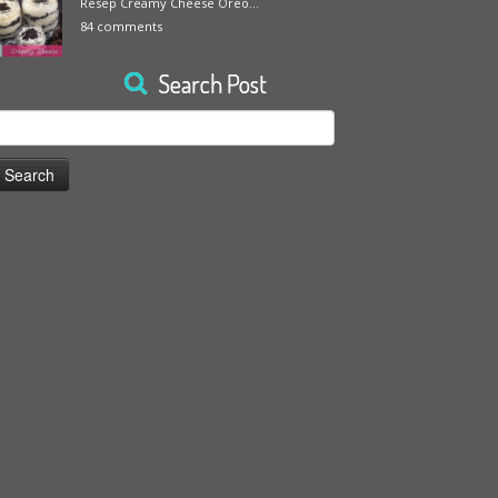
Resep Creamy Cheese Oreo...
84 comments
Search Post
earch
or: