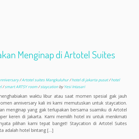
kan Menginap di Artotel Suites
nniversary
/
Artotel suites Mangkuluhur
/
hotel di jakarta pusat
/
hotel
el
/
smart ARTSY room
/
staycation
by
Yesi Intasari
menghabiakan waktu libur atau saat momen spesial gak jauh
omen anniversary kali ini kami memutuskan untuk staycation.
aman menginap yang gak terlupakan bersama suamiku di Artotel
per keren di Jakarta. Kami memilih hotel ini untuk menikmati
ata pilihan kami tepat banget! Staycation di Artotel Suites
ta adalah hotel bintang […]