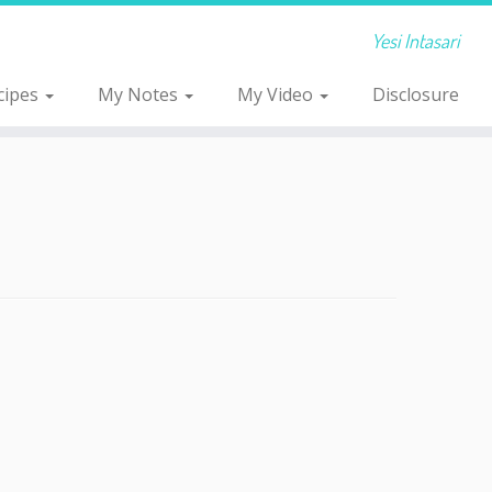
Yesi Intasari
cipes
My Notes
My Video
Disclosure