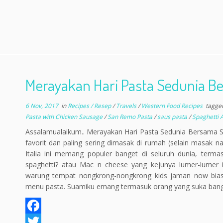
Merayakan Hari Pasta Sedunia 
6 Nov, 2017
in
Recipes / Resep
/
Travels
/
Western Food Recipes
tagge
Pasta with Chicken Sausage
/
San Remo Pasta
/
saus pasta
/
Spaghetti A
Assalamualaikum.. Merayakan Hari Pasta Sedunia Bersama 
favorit dan paling sering dimasak di rumah (selain masak n
Italia ini memang populer banget di seluruh dunia, termas
spaghetti? atau Mac n cheese yang kejunya lumer-lumer i
warung tempat nongkrong-nongkrong kids jaman now bia
menu pasta. Suamiku emang termasuk orang yang suka bang
F