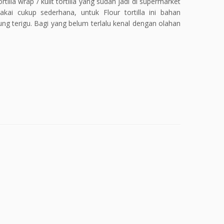
tilla wrap / kulit tortilla yang sudah jadi di supermarket
ai cukup sederhana, untuk Flour tortilla ini bahan
 terigu. Bagi yang belum terlalu kenal dengan olahan