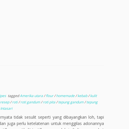
ipes
tagged
Amerika utara
/
flour
/
homemade
/
kebab
/
kulit
resep
/
roti
/
roti gandum
/
roti pita
/
tepung gandum
/
tepung
 Intasari
rnyata tidak sesulit seperti yang dibayangkan loh, tapi
dan juga perlu ketelatenan untuk menggilas adonannya