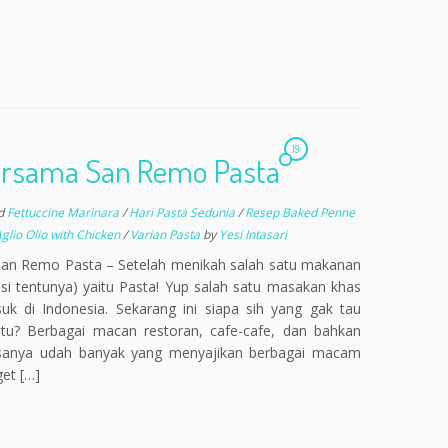
19
Bersama San Remo Pasta
d
Fettuccine Marinara
/
Hari Pasta Sedunia
/
Resep Baked Penne
glio Olio with Chicken
/
Varian Pasta
by
Yesi Intasari
San Remo Pasta – Setelah menikah salah satu makanan
asi tentunya) yaitu Pasta! Yup salah satu masakan khas
uk di Indonesia. Sekarang ini siapa sih yang gak tau
tu? Berbagai macan restoran, cafe-cafe, dan bahkan
sanya udah banyak yang menyajikan berbagai macam
et […]