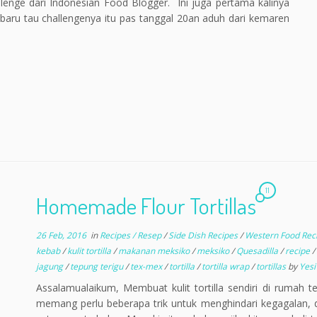
llenge dari Indonesian Food Blogger. Ini juga pertama kalinya
a baru tau challengenya itu pas tanggal 20an aduh dari kemaren
11
Homemade Flour Tortillas
26 Feb, 2016
in
Recipes / Resep
/
Side Dish Recipes
/
Western Food Rec
kebab
/
kulit tortilla
/
makanan meksiko
/
meksiko
/
Quesadilla
/
recipe
/
jagung
/
tepung terigu
/
tex-mex
/
tortilla
/
tortilla wrap
/
tortillas
by
Yesi
Assalamualaikum, Membuat kulit tortilla sendiri di rumah te
memang perlu beberapa trik untuk menghindari kegagalan, 