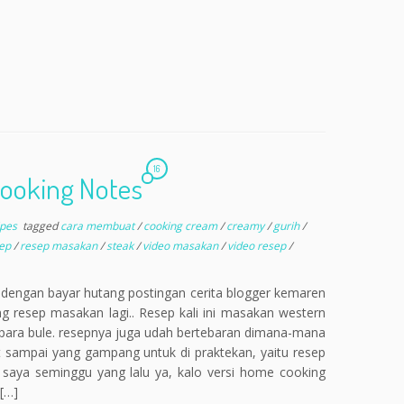
16
ooking Notes
ipes
tagged
cara membuat
/
cooking cream
/
creamy
/
gurih
/
sep
/
resep masakan
/
steak
/
video masakan
/
video resep
/
i dengan bayar hutang postingan cerita blogger kemaren
ng resep masakan lagi.. Resep kali ini masakan western
i para bule. resepnya juga udah bertebaran dimana-mana
t sampai yang gampang untuk di praktekan, yaitu resep
saya seminggu yang lalu ya, kalo versi home cooking
[…]