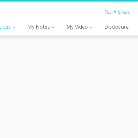
Yesi Intasari
cipes
My Notes
My Video
Disclosure