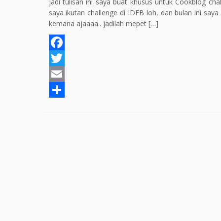
jadi tulisan ini saya buat khusus untuk Cookblog cha
saya ikutan challenge di IDFB loh, dan bulan ini say
kemana ajaaaa.. jadilah mepet […]
F
a
T
c
w
E
e
i
m
S
b
t
a
h
o
t
i
a
o
e
l
r
k
r
e