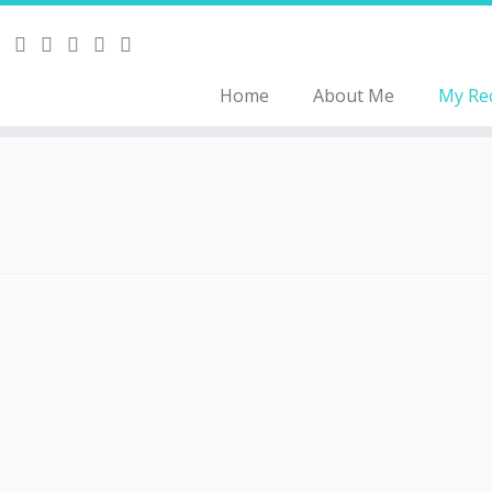
Home
About Me
My Re