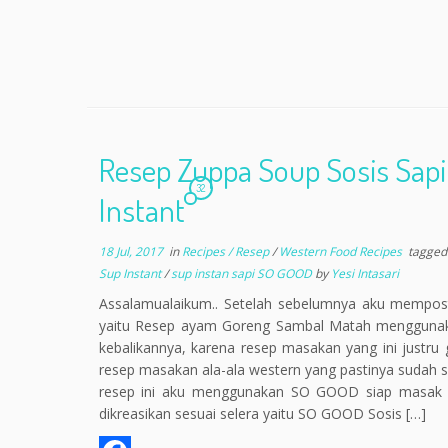
Resep Zuppa Soup Sosis Sapi
32
Instant
18 Jul, 2017
in
Recipes / Resep
/
Western Food Recipes
tagge
Sup Instant
/
sup instan sapi SO GOOD
by
Yesi Intasari
Assalamualaikum.. Setelah sebelumnya aku mempost
yaitu Resep ayam Goreng Sambal Matah menggunaka
kebalikannya, karena resep masakan yang ini justru
resep masakan ala-ala western yang pastinya sudah sa
resep ini aku menggunakan SO GOOD siap masak y
dikreasikan sesuai selera yaitu SO GOOD Sosis […]