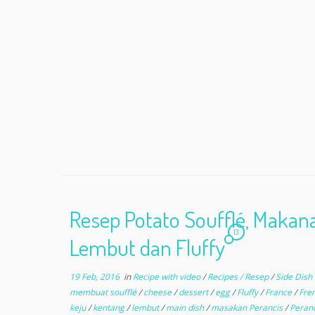
Resep Potato Soufflé, Makana
13
Lembut dan Fluffy
19 Feb, 2016
in
Recipe with video
/
Recipes / Resep
/
Side Dish
membuat soufflé
/
cheese
/
dessert
/
egg
/
Fluffy
/
France
/
Fre
keju
/
kentang
/
lembut
/
main dish
/
masakan Perancis
/
Peran