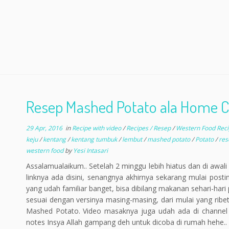
Resep Mashed Potato ala Home C
29 Apr, 2016
in
Recipe with video
/
Recipes / Resep
/
Western Food Rec
keju
/
kentang
/
kentang tumbuk
/
lembut
/
mashed potato
/
Potato
/
re
western food
by
Yesi Intasari
Assalamualaikum.. Setelah 2 minggu lebih hiatus dan di awal
linknya ada disini, senangnya akhirnya sekarang mulai posti
yang udah familiar banget, bisa dibilang makanan sehari-har
sesuai dengan versinya masing-masing, dari mulai yang ribe
Mashed Potato. Video masaknya juga udah ada di channel 
notes Insya Allah gampang deh untuk dicoba di rumah hehe.. 