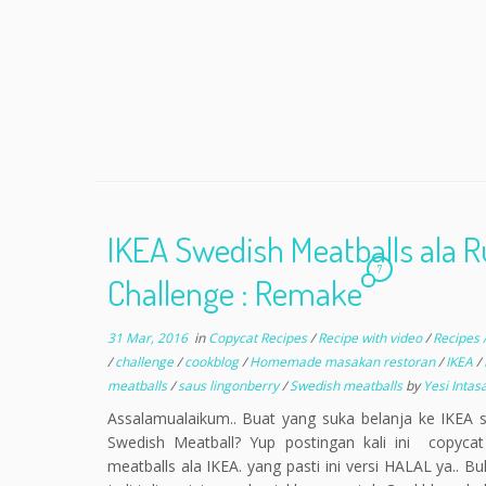
IKEA Swedish Meatballs ala 
7
Challenge : Remake
31 Mar, 2016
in
Copycat Recipes
/
Recipe with video
/
Recipes 
/
challenge
/
cookblog
/
Homemade masakan restoran
/
IKEA
/
meatballs
/
saus lingonberry
/
Swedish meatballs
by
Yesi Intasa
Assalamualaikum.. Buat yang suka belanja ke IKEA s
Swedish Meatball? Yup postingan kali ini copyca
meatballs ala IKEA. yang pasti ini versi HALAL ya.. 