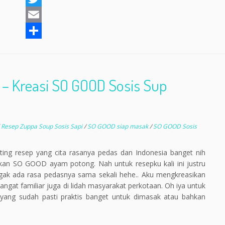
a
T
c
w
E
e
i
m
S
b
t
a
h
o
t
i
a
 – Kreasi SO GOOD Sosis Sup
o
e
l
r
k
r
e
d
Resep Zuppa Soup Sosis Sapi
/
SO GOOD siap masak
/
SO GOOD Sosis
ing resep yang cita rasanya pedas dan Indonesia banget nih
n SO GOOD ayam potong. Nah untuk resepku kali ini justru
 gak ada rasa pedasnya sama sekali hehe.. Aku mengkreasikan
ngat familiar juga di lidah masyarakat perkotaan. Oh iya untuk
ang sudah pasti praktis banget untuk dimasak atau bahkan