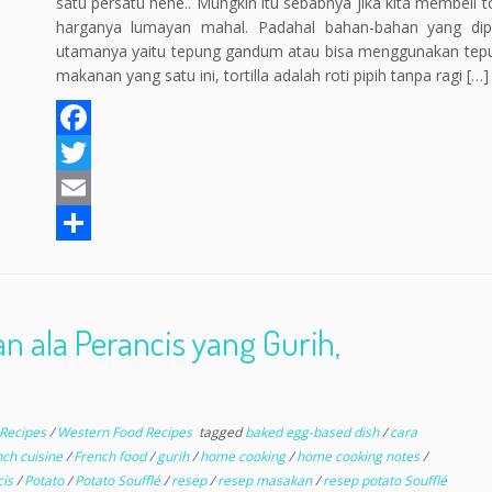
satu persatu hehe.. Mungkin itu sebabnya jika kita membeli tor
harganya lumayan mahal. Padahal bahan-bahan yang dipak
utamanya yaitu tepung gandum atau bisa menggunakan tepung
makanan yang satu ini, tortilla adalah roti pipih tanpa ragi […]
F
a
T
c
w
E
e
i
m
S
b
t
a
h
o
t
i
a
n ala Perancis yang Gurih,
o
e
l
r
k
r
e
 Recipes
/
Western Food Recipes
tagged
baked egg-based dish
/
cara
nch cuisine
/
French food
/
gurih
/
home cooking
/
home cooking notes
/
cis
/
Potato
/
Potato Soufflé
/
resep
/
resep masakan
/
resep potato Soufflé