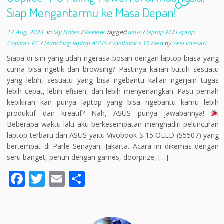
1
Siap Mengantarmu ke Masa Depan!
17 Aug, 2024
in
My Notes
/
Review
tagged
asus
/
laptop AI
/
Laptop
Copilot+ PC
/
launching laptop ASUS
/
vivobook s 15 oled
by
Yesi Intasari
Siapa di sini yang udah ngerasa bosan dengan laptop biasa yang
cuma bisa ngetik dan browsing? Pastinya kalian butuh sesuatu
yang lebih, sesuatu yang bisa ngebantu kalian ngerjain tugas
lebih cepat, lebih efisien, dan lebih menyenangkan. Pasti pernah
kepikiran kan punya laptop yang bisa ngebantu kamu lebih
produktif dan kreatif? Nah, ASUS punya jawabannya!
Beberapa waktu lalu aku berkesempatan menghadiri peluncuran
laptop terbaru dari ASUS yaitu Vivobook S 15 OLED (S5507) yang
bertempat di Parle Senayan, Jakarta. Acara ini dikemas dengan
seru banget, penuh dengan games, doorprize, […]
F
T
E
S
ac
w
m
h
e
itt
ai
ar