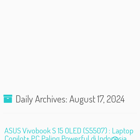
Daily Archives:
August 17, 2024
ASUS Vivobook S 15 OLED (S5507) : Laptop
Copilot+ PC Paling Powerful di Indonesia,