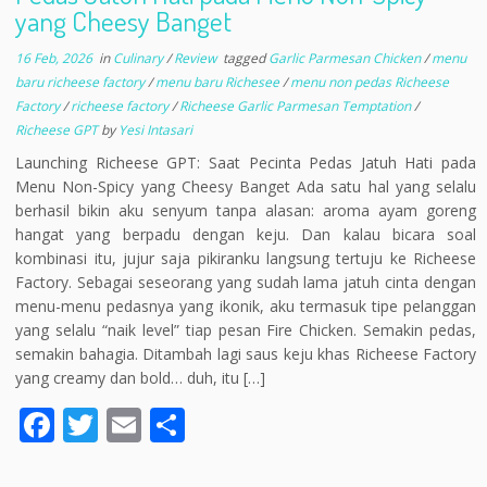
yang Cheesy Banget
16 Feb, 2026
in
Culinary
/
Review
tagged
Garlic Parmesan Chicken
/
menu
baru richeese factory
/
menu baru Richesee
/
menu non pedas Richeese
Factory
/
richeese factory
/
Richeese Garlic Parmesan Temptation
/
Richeese GPT
by
Yesi Intasari
Launching Richeese GPT: Saat Pecinta Pedas Jatuh Hati pada
Menu Non-Spicy yang Cheesy Banget Ada satu hal yang selalu
berhasil bikin aku senyum tanpa alasan: aroma ayam goreng
hangat yang berpadu dengan keju. Dan kalau bicara soal
kombinasi itu, jujur saja pikiranku langsung tertuju ke Richeese
Factory. Sebagai seseorang yang sudah lama jatuh cinta dengan
menu-menu pedasnya yang ikonik, aku termasuk tipe pelanggan
yang selalu “naik level” tiap pesan Fire Chicken. Semakin pedas,
semakin bahagia. Ditambah lagi saus keju khas Richeese Factory
yang creamy dan bold… duh, itu […]
F
T
E
S
ac
w
m
h