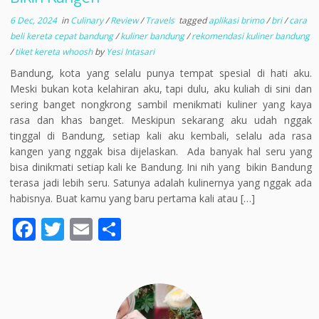
6 Dec, 2024
in
Culinary
/
Review
/
Travels
tagged
aplikasi brimo
/
bri
/
cara
beli kereta cepat bandung
/
kuliner bandung
/
rekomendasi kuliner bandung
/
tiket kereta whoosh
by
Yesi Intasari
Bandung, kota yang selalu punya tempat spesial di hati aku.
Meski bukan kota kelahiran aku, tapi dulu, aku kuliah di sini dan
sering banget nongkrong sambil menikmati kuliner yang kaya
rasa dan khas banget. Meskipun sekarang aku udah nggak
tinggal di Bandung, setiap kali aku kembali, selalu ada rasa
kangen yang nggak bisa dijelaskan. Ada banyak hal seru yang
bisa dinikmati setiap kali ke Bandung. Ini nih yang bikin Bandung
terasa jadi lebih seru. Satunya adalah kulinernya yang nggak ada
habisnya. Buat kamu yang baru pertama kali atau […]
F
T
E
S
ac
w
m
h
e
itt
ai
ar
b
er
l
e