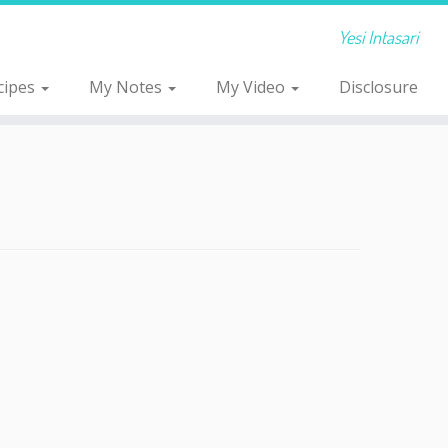
Yesi Intasari
cipes
My Notes
My Video
Disclosure