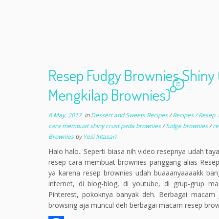
Resep Fudgy Brownies Shiny 
25
Mengkilap Brownies)
8 May, 2017
in
Dessert and Sweets Recipes
/
Recipes / Resep
cara membuat shiny crust pada brownies
/
fudge brownies
/
re
Brownies
by
Yesi Intasari
Halo halo.. Seperti biasa nih video resepnya udah tay
resep cara membuat brownies panggang alias Resep 
ya karena resep brownies udah buaaanyaaaakk bange
internet, di blog-blog, di youtube, di grup-grup m
Pinterest, pokoknya banyak deh. Berbagai macam je
browsing aja muncul deh berbagai macam resep brow