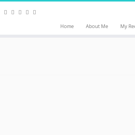
Home
About Me
My Re