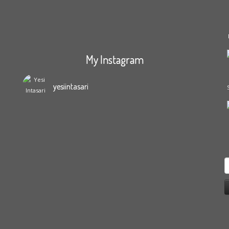
My Instagram
yesiintasari
S
f