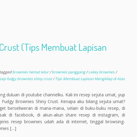
Crust (Tips Membuat Lapisan
tagged
brownies hemat telur
/
brownies panggang
/
cakey brownies
/
sep fudgy brownies shiny crust
/
Tips Membuat Lapisan Mengkilap di Atas
ang duluan di youtube channelku. Kali ini resep sejuta umat, yup
Fudgy Brownies Shiny Crust. Kenapa aku bilang sejuta umat?
t berseliweran di mana-mana, selain di buku-buku resep, di
asak di facebook, di akun-akun share resep di instagram, di
nis resep brownies udah ada di internet, tinggal browsing-
nies […]