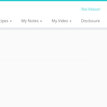
Yesi Intasari
cipes
My Notes
My Video
Disclosure