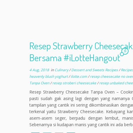
Resep Strawberry Cheesecake
30
Bersama #iLotteHangout
4 Aug, 2018
in
Culinary
/
Dessert and Sweets Recipes
/
Recipe
heavenly blush yoghurt
/
ilotte.com
/
resep cheesecake no ove
Tanpa Oven
/
resep stroberi cheesecake
/
resep unbaked che
Resep Strawberry Cheesecake Tanpa Oven – Cooki
pasti sudah gak asing lagi dengan yang namanya 
tampilan yang cantik ini sering dikombinasikan deng
terkenal yaitu Strawberry Cheesecake. Kebayang k
asem-asem seger, berpadu dengan lembut, manis, 
Sebenarnya si kudapan manis yang cantik ini ada ber