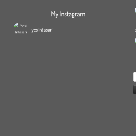
My Instagram
yesiintasari
S
f