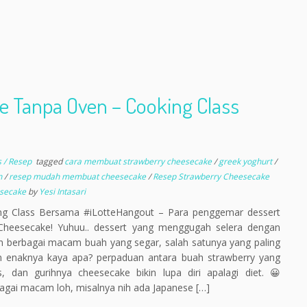
 Tanpa Oven – Cooking Class
s / Resep
tagged
cara membuat strawberry cheesecake
/
greek yoghurt
/
n
/
resep mudah membuat cheesecake
/
Resep Strawberry Cheesecake
esecake
by
Yesi Intasari
ng Class Bersama #iLotteHangout – Para penggemar dessert
Cheesecake! Yuhuu.. dessert yang menggugah selera dengan
an berbagai macam buah yang segar, salah satunya yang paling
an enaknya kaya apa? perpaduan antara buah strawberry yang
dan gurihnya cheesecake bikin lupa diri apalagi diet. 😀
bagai macam loh, misalnya nih ada Japanese […]