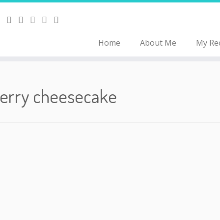
Home
About Me
My Re
erry cheesecake