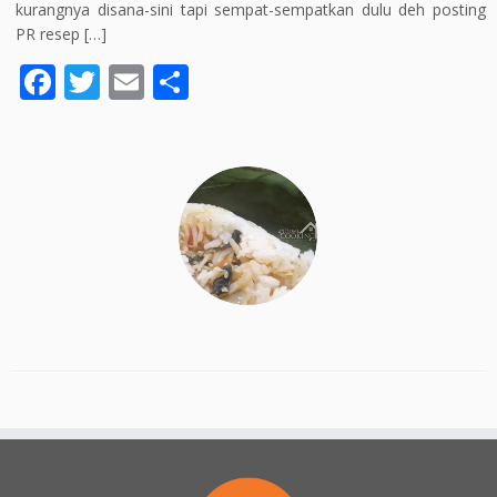
kurangnya disana-sini tapi sempat-sempatkan dulu deh posting
PR resep […]
F
T
E
S
ac
w
m
h
e
itt
ai
ar
b
er
l
e
o
o
k