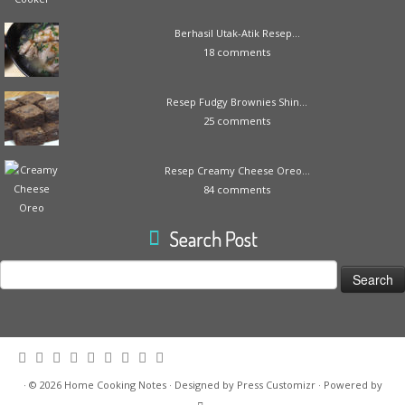
Berhasil Utak-Atik Resep...
18 comments
Resep Fudgy Brownies Shin...
25 comments
Resep Creamy Cheese Oreo...
84 comments
Search Post
Search
for:
·
© 2026
Home Cooking Notes
·
Designed by
Press Customizr
·
Powered by