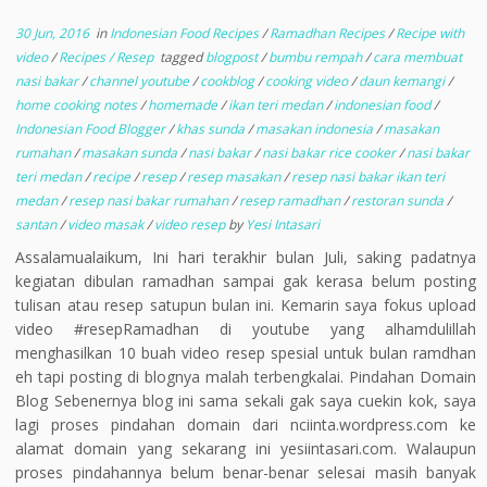
30 Jun, 2016
in
Indonesian Food Recipes
/
Ramadhan Recipes
/
Recipe with
video
/
Recipes / Resep
tagged
blogpost
/
bumbu rempah
/
cara membuat
nasi bakar
/
channel youtube
/
cookblog
/
cooking video
/
daun kemangi
/
home cooking notes
/
homemade
/
ikan teri medan
/
indonesian food
/
Indonesian Food Blogger
/
khas sunda
/
masakan indonesia
/
masakan
rumahan
/
masakan sunda
/
nasi bakar
/
nasi bakar rice cooker
/
nasi bakar
teri medan
/
recipe
/
resep
/
resep masakan
/
resep nasi bakar ikan teri
medan
/
resep nasi bakar rumahan
/
resep ramadhan
/
restoran sunda
/
santan
/
video masak
/
video resep
by
Yesi Intasari
Assalamualaikum, Ini hari terakhir bulan Juli, saking padatnya
kegiatan dibulan ramadhan sampai gak kerasa belum posting
tulisan atau resep satupun bulan ini. Kemarin saya fokus upload
video #resepRamadhan di youtube yang alhamdulillah
menghasilkan 10 buah video resep spesial untuk bulan ramdhan
eh tapi posting di blognya malah terbengkalai. Pindahan Domain
Blog Sebenernya blog ini sama sekali gak saya cuekin kok, saya
lagi proses pindahan domain dari nciinta.wordpress.com ke
alamat domain yang sekarang ini yesiintasari.com. Walaupun
proses pindahannya belum benar-benar selesai masih banyak