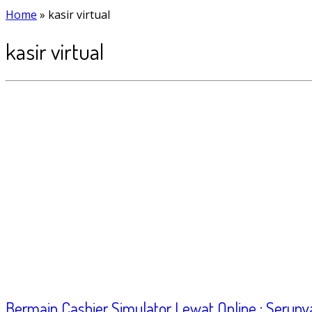
Home
»
kasir virtual
kasir virtual
Bermain Cashier Simulator Lewat Online : Seruny