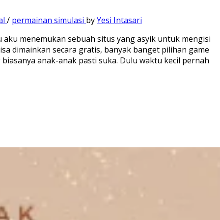
al
/
permainan simulasi
by
Yesi Intasari
lu aku menemukan sebuah situs yang asyik untuk mengisi
sa dimainkan secara gratis, banyak banget pilihan game
biasanya anak-anak pasti suka. Dulu waktu kecil pernah