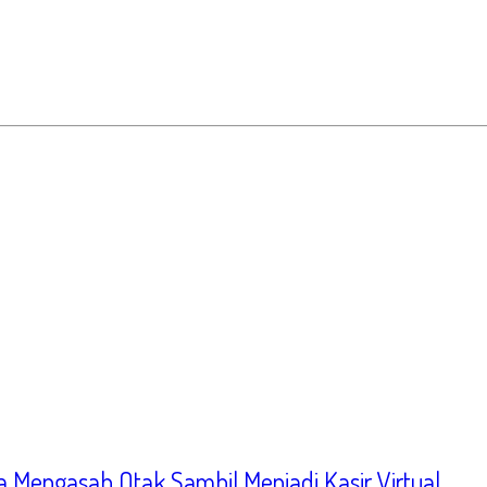
a Mengasah Otak Sambil Menjadi Kasir Virtual