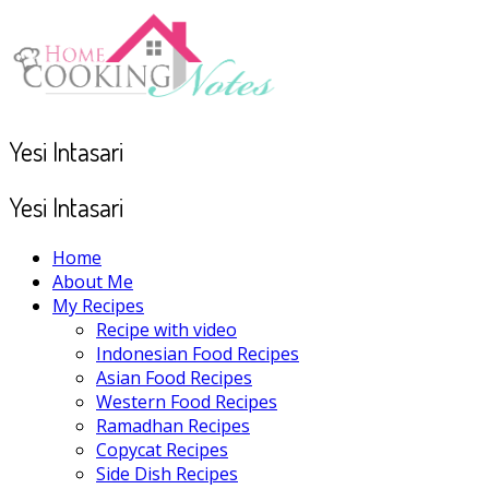
Yesi Intasari
Yesi Intasari
Home
About Me
My Recipes
Recipe with video
Indonesian Food Recipes
Asian Food Recipes
Western Food Recipes
Ramadhan Recipes
Copycat Recipes
Side Dish Recipes