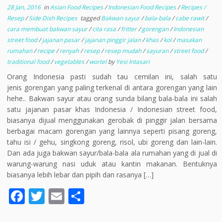
28 Jan, 2016
in
Asian Food Recipes
/
Indonesian Food Recipes
/
Recipes /
Resep
/
Side Dish Recipes
tagged
Bakwan sayur
/
bala-bala
/
cabe rawit
/
cara membuat bakwan sayur
/
cita rasa
/
fritter
/
gorengan
/
Indonesian
street food
/
jajanan pasar
/
jajanan pinggir jalan
/
khas
/
kol
/
masakan
rumahan
/
recipe
/
renyah
/
resep
/
resep mudah
/
sayuran
/
street food
/
traditional food
/
vegetables
/
wortel
by
Yesi Intasari
Orang Indonesia pasti sudah tau cemilan ini, salah satu
jenis gorengan yang paling terkenal di antara gorengan yang lain
hehe.. Bakwan sayur atau orang sunda bilang bala-bala ini salah
satu jajanan pasar khas Indonesia / Indonesian street food,
biasanya dijual menggunakan gerobak di pinggir jalan bersama
berbagai macam gorengan yang lainnya seperti pisang goreng,
tahu isi / gehu, singkong goreng, risol, ubi goreng dan lain-lain.
Dan ada juga bakwan sayur/bala-bala ala rumahan yang di jual di
warung-warung nasi uduk atau kantin makanan. Bentuknya
biasanya lebih lebar dan pipih dan rasanya […]
F
T
E
S
ac
w
m
h