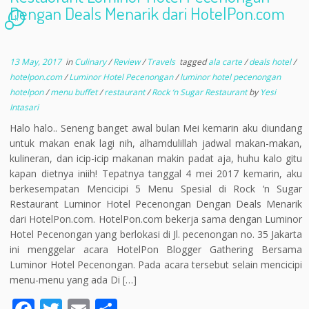
Dengan Deals Menarik dari HotelPon.com
11
13 May, 2017
in
Culinary
/
Review
/
Travels
tagged
ala carte
/
deals hotel
/
hotelpon.com
/
Luminor Hotel Pecenongan
/
luminor hotel pecenongan
hotelpon
/
menu buffet
/
restaurant
/
Rock ‘n Sugar Restaurant
by
Yesi
Intasari
Halo halo.. Seneng banget awal bulan Mei kemarin aku diundang
untuk makan enak lagi nih, alhamdulillah jadwal makan-makan,
kulineran, dan icip-icip makanan makin padat aja, huhu kalo gitu
kapan dietnya iniih! Tepatnya tanggal 4 mei 2017 kemarin, aku
berkesempatan Mencicipi 5 Menu Spesial di Rock ‘n Sugar
Restaurant Luminor Hotel Pecenongan Dengan Deals Menarik
dari HotelPon.com. HotelPon.com bekerja sama dengan Luminor
Hotel Pecenongan yang berlokasi di Jl. pecenongan no. 35 Jakarta
ini menggelar acara HotelPon Blogger Gathering Bersama
Luminor Hotel Pecenongan. Pada acara tersebut selain mencicipi
menu-menu yang ada Di […]