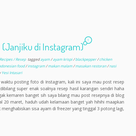
1
 (Janjiku di Instagram)
Recipes / Resep
tagged
ayam
/
ayam krispi
/
blackpepper
/
chicken
ndonesian food
/
instagram
/
makan malam
/
masakan restoran
/
nasi
y
Yesi Intasari
waktu posting foto di Instagram, kali ini saya mau post resep
ibilang super enak soalnya resep hasil karangan sendiri haha
a gak kemaren banget sih saya bilang mau post resepnya di blog
gal 20 maret, haduh udah kelamaan banget yah hihihi maapkan
tuk menghabiskan sisa ayam di freezer yang tinggal 3 potong lagi,