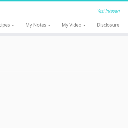
Yesi Intasari
cipes
My Notes
My Video
Disclosure