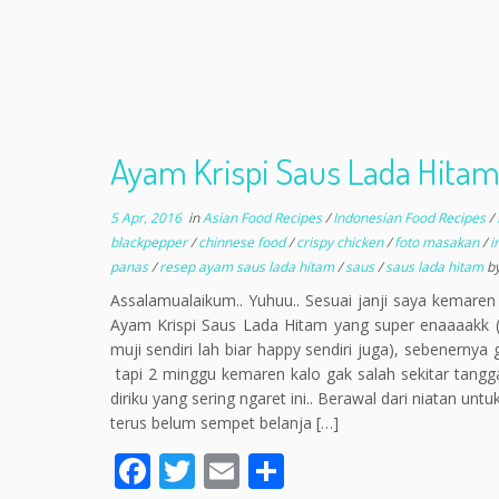
Ayam Krispi Saus Lada Hitam
5 Apr, 2016
in
Asian Food Recipes
/
Indonesian Food Recipes
/
blackpepper
/
chinnese food
/
crispy chicken
/
foto masakan
/
i
panas
/
resep ayam saus lada hitam
/
saus
/
saus lada hitam
b
Assalamualaikum.. Yuhuu.. Sesuai janji saya kemaren 
Ayam Krispi Saus Lada Hitam yang super enaaaakk (d
muji sendiri lah biar happy sendiri juga), sebenerny
tapi 2 minggu kemaren kalo gak salah sekitar tang
diriku yang sering ngaret ini.. Berawal dari niatan un
terus belum sempet belanja […]
F
T
E
S