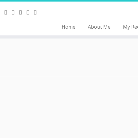
Home
About Me
My Re