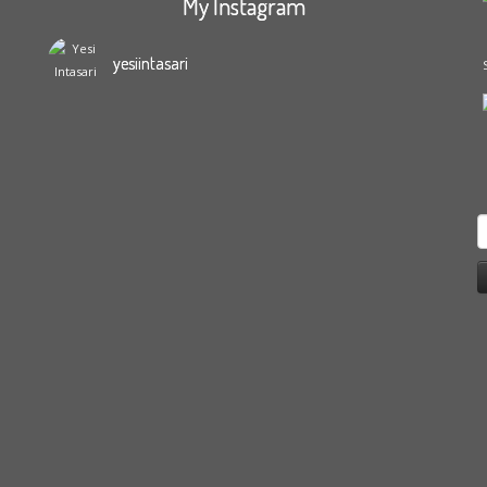
My Instagram
yesiintasari
S
f