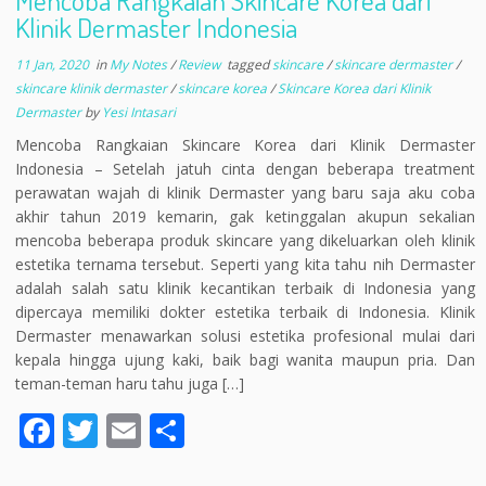
Mencoba Rangkaian Skincare Korea dari
Klinik Dermaster Indonesia
11 Jan, 2020
in
My Notes
/
Review
tagged
skincare
/
skincare dermaster
/
skincare klinik dermaster
/
skincare korea
/
Skincare Korea dari Klinik
Dermaster
by
Yesi Intasari
Mencoba Rangkaian Skincare Korea dari Klinik Dermaster
Indonesia – Setelah jatuh cinta dengan beberapa treatment
perawatan wajah di klinik Dermaster yang baru saja aku coba
akhir tahun 2019 kemarin, gak ketinggalan akupun sekalian
mencoba beberapa produk skincare yang dikeluarkan oleh klinik
estetika ternama tersebut. Seperti yang kita tahu nih Dermaster
adalah salah satu klinik kecantikan terbaik di Indonesia yang
dipercaya memiliki dokter estetika terbaik di Indonesia. Klinik
Dermaster menawarkan solusi estetika profesional mulai dari
kepala hingga ujung kaki, baik bagi wanita maupun pria. Dan
teman-teman haru tahu juga […]
F
T
E
S
ac
w
m
h