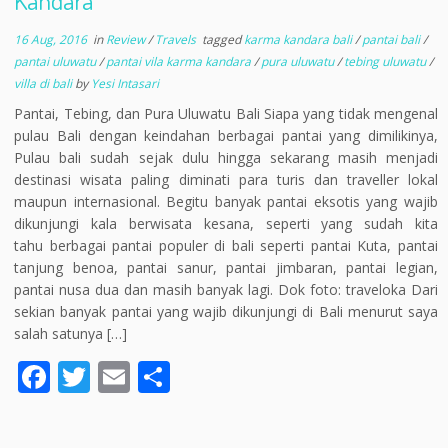
Kandara
16 Aug, 2016
in
Review
/
Travels
tagged
karma kandara bali
/
pantai bali
/
pantai uluwatu
/
pantai vila karma kandara
/
pura uluwatu
/
tebing uluwatu
/
villa di bali
by
Yesi Intasari
Pantai, Tebing, dan Pura Uluwatu Bali Siapa yang tidak mengenal
pulau Bali dengan keindahan berbagai pantai yang dimilikinya,
Pulau bali sudah sejak dulu hingga sekarang masih menjadi
destinasi wisata paling diminati para turis dan traveller lokal
maupun internasional. Begitu banyak pantai eksotis yang wajib
dikunjungi kala berwisata kesana, seperti yang sudah kita
tahu berbagai pantai populer di bali seperti pantai Kuta, pantai
tanjung benoa, pantai sanur, pantai jimbaran, pantai legian,
pantai nusa dua dan masih banyak lagi. Dok foto: traveloka Dari
sekian banyak pantai yang wajib dikunjungi di Bali menurut saya
salah satunya […]
F
T
E
S
ac
w
m
h
e
itt
ai
ar