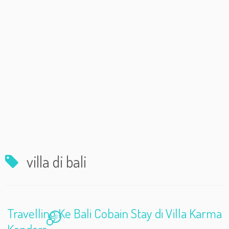
villa di bali
Travelling Ke Bali Cobain Stay di Villa Karma
10