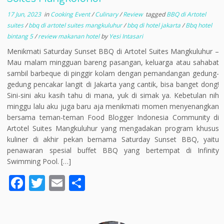
17 Jun, 2023
in
Cooking Event
/
Culinary
/
Review
tagged
BBQ di Artotel
suites
/
bbq di artotel suites mangkuluhur
/
bbq di hotel jakarta
/
Bbq hotel
bintang 5
/
review makanan hotel
by
Yesi Intasari
Menikmati Saturday Sunset BBQ di Artotel Suites Mangkuluhur –
Mau malam mingguan bareng pasangan, keluarga atau sahabat
sambil barbeque di pinggir kolam dengan pemandangan gedung-
gedung pencakar langit di Jakarta yang cantik, bisa banget dong!
Sini-sini aku kasih tahu di mana, yuk di simak ya. Kebetulan nih
minggu lalu aku juga baru aja menikmati momen menyenangkan
bersama teman-teman Food Blogger Indonesia Community di
Artotel Suites Mangkuluhur yang mengadakan program khusus
kuliner di akhir pekan bernama Saturday Sunset BBQ, yaitu
penawaran spesial buffet BBQ yang bertempat di Infinity
Swimming Pool. […]
F
T
E
S
ac
w
m
h
e
itt
ai
ar