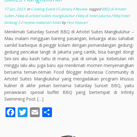
17 Jun, 2023
in
Cooking Event
/
Culinary
/
Review
tagged
BBQ di Artotel
suites
/
bbq di artotel suites mangkuluhur
/
bbq di hotel jakarta
/
Bbq hotel
bintang 5
/
review makanan hotel
by
Yesi Intasari
Menikmati Saturday Sunset BBQ di Artotel Suites Mangkuluhur –
Mau malam mingguan bareng pasangan, keluarga atau sahabat
sambil barbeque di pinggir kolam dengan pemandangan gedung-
gedung pencakar langit di Jakarta yang cantik, bisa banget dong!
Sini-sini aku kasih tahu di mana, yuk di simak ya. Kebetulan nih
minggu lalu aku juga baru aja menikmati momen menyenangkan
bersama teman-teman Food Blogger Indonesia Community di
Artotel Suites Mangkuluhur yang mengadakan program khusus
kuliner di akhir pekan bernama Saturday Sunset BBQ, yaitu
penawaran spesial buffet BBQ yang bertempat di Infinity
Swimming Pool. […]
F
T
E
S
ac
w
m
h
e
itt
ai
ar