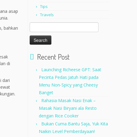
Tips
cana asap
Travels
unia.
Search
p, bahkan
for:
Recent Post
esak
an di
Launching Richeese GPT: Saat
Pecinta Pedas Jatuh Hati pada
 dari
Menu Non-Spicy yang Cheesy
lewat
Banget
gkungan.
Rahasia Masak Nasi Enak –
Masak Nasi Biryani ala Resto
dengan Rice Cooker
Bukan Cuma Bantu Saja, Yuk Kita
Naikin Level Pemberdayaan!