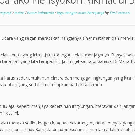
rnyanyi
/
hutan
/
hutan indonesia
/
lagu dengar alam bernyanyi
by
Yesi Intasari
p udara yang segar, merasakan hangatnya sinar matahari dan mende
lalui bumi yang kita pijak ini dengan selalu menjaganya. Banyak sekal
tanah air yang kita tempati ini. Jadi inget sama pribahasa Di Mana 
ta harus sadar untuk memelihara dan menjaga lingkungan yang kita ting
ak alam yang sudah tuhan titipkan pada kita semua.
dulu aja, seperti menjaga kebersihan lingkungan, merawat dan janga
 kita ini.
 aku merasa sedih dengan keadaan sekarang ini, hutan banyak yang r
-terusan terjadi. Karhutla di Indonesia tiga tahun lalu adalah salah 