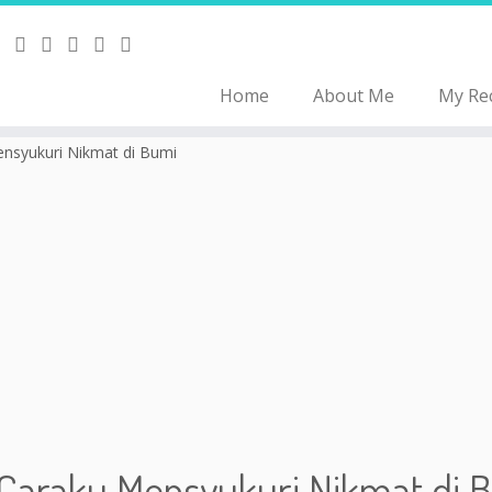
Home
About Me
My Re
nsyukuri Nikmat di Bumi
 Caraku Mensyukuri Nikmat di 