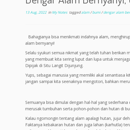
13 Aug, 2022
in
My Notes
tagged
alam
/
bumi
/
dengar alam be
Bahagianya bisa menikmati indahnya alam, menghiru
alam bernyanyi!
Selalu syukuri semua nikmat yang telah tuhan berikan me
yang membuat kita sering luput dan lupa untuk menjaga 
Dipijak di Situ Langit Dijunjung.
Yups, sebagai manusia yang memiliki akal senantiasa ki
jangan sampai kita seenaknya mengotori, bahkan merus
Semuanya bisa dimulai dengan hal-hal yang sederhana 
merusak tumbuhan serta pohon-pohon dan hutan di bumi
Kalau ngomongin tentang alam apalagi hutan, jujur deh
Faktanya kebakaran hutan dan juga lahan (karhutla) terus