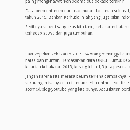
paling mengkhawatirkan selama dua dekade terakhir.
Data pemerintah menunjukan hutan dan lahan seluas 1,6 
tahun 2015. Bahkan Karhutla inilah yang juga bikin Ind
Sedihnya seperti yang jelas kita tahu, kebakaran hutan
terhadap satwa dan juga tumbuhan.
Saat kejadian kebakaran 2015, 24 orang meninggal dunia,
nafas dan muntah. Berdasarkan data UNICEF untuk kebaka
kejadian kebakaran 2015, kurang lebih 1,5 juta peserta 
Jangan karena kita merasa belum terkena dampaknya, kita
sekarang, misalnya nih di jaman serba online seperti seka
sosmed/blog/youtube yang kita punya. Atau ikutan berd