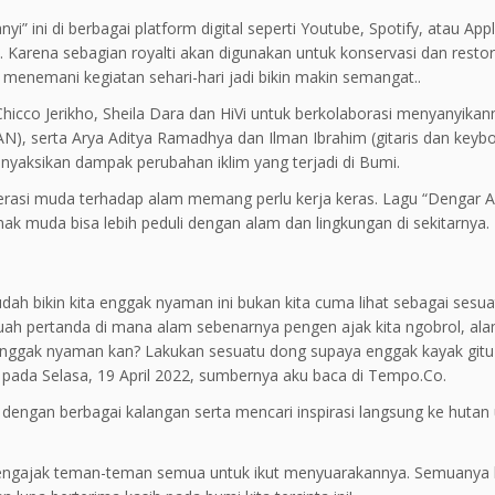
 ini di berbagai platform digital seperti Youtube, Spotify, atau App
o. Karena sebagian royalti akan digunakan untuk konservasi dan resto
menemani kegiatan sehari-hari jadi bikin makin semangat..
hicco Jerikho, Sheila Dara dan HiVi untuk berkolaborasi menyanyikan
N), serta Arya Aditya Ramadhya dan Ilman Ibrahim (gitaris dan keybo
menyaksikan dampak perubahan iklim yang terjadi di Bumi.
rasi muda terhadap alam memang perlu kerja keras. Lagu “Dengar 
k muda bisa lebih peduli dengan alam dan lingkungan di sekitarnya.
ah bikin kita enggak nyaman ini bukan kita cuma lihat sebagai sesu
buah pertanda di mana alam sebenarnya pengen ajak kita ngobrol, al
u enggak nyaman kan? Lakukan sesuatu dong supaya enggak kayak gitu l
 pada Selasa, 19 April 2022, sumbernya aku baca di Tempo.Co.
 dengan berbagai kalangan serta mencari inspirasi langsung ke hutan
 mengajak teman-teman semua untuk ikut menyuarakannya. Semuanya b