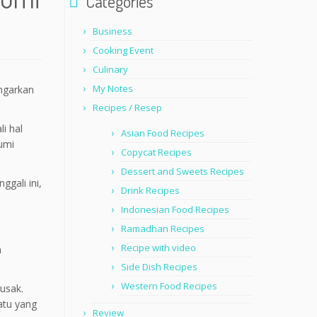
Categories
Business
Cooking Event
Culinary
My Notes
ngarkan
Recipes / Resep
i hal
Asian Food Recipes
Bumi
Copycat Recipes
Dessert and Sweets Recipes
gali ini,
Drink Recipes
Indonesian Food Recipes
Ramadhan Recipes
Recipe with video
n
Side Dish Recipes
Western Food Recipes
usak.
satu yang
Review