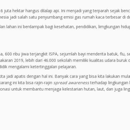
juta hektar hangus dilalap api. Ini menjadi yang terparah sejak ben
onesia jadi salah satu penyumbang emisi gas rumah kaca terbesar di d
 dan lahan ini berdampak bagi kesehatan, pendidikan, limgkungan hidu
 600 ribu jiwa terjangkit ISPA, sejumlah bayi menderita batuk, flu, s
ran 2019, lebih dari 46.000 sekolah memiliki kualitas udara buruk d
didik mengalami ketertinggalan pelajaran.
 jadi apatis dengan hal ini. Banyak cara yang bisa kita lakukan mulai
rang ini kita bisa rajin-rajin
spread awareness
terhadap lingkungan 
onasi untuk membantu menjaga kelestarian hutan, laut, dan juga lin