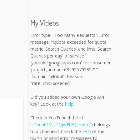
My Videos
Error type: "Too Many Requests". Error
message: "Quota exceeded for quota
metric 'Search Queries' and limit 'Search
Queries per day' of service
'youtube.googleapis.com' for consumer
'project_number:634955795857'."
Domain: "global". Reason:
"rateLimitExceeded".
Did you added your own Google API
key? Look at the
help
.
Check in YouTube if the id
UCounb1V_vTQjwFt2QkmApIQ
belongs
to a channelid. Check the
FAQ
of the
plugin or send error messages to