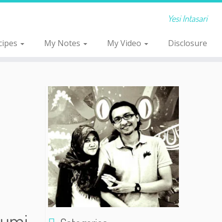
Yesi Intasari
cipes
My Notes
My Video
Disclosure
Bumi