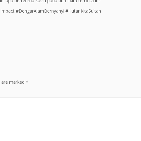
n lupa berterima kasih pada bumi kita tercinta ini!
mpact #DengarAlamBernyanyi #HutanKitaSultan
s are marked
*