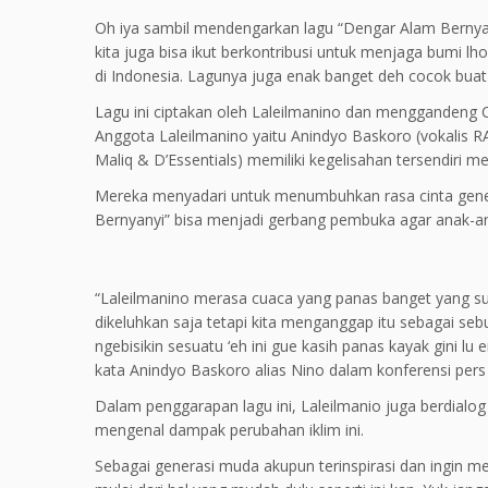
Oh iya sambil mendengarkan lagu “Dengar Alam Bernyanyi”
kita juga bisa ikut berkontribusi untuk menjaga bumi lh
di Indonesia. Lagunya juga enak banget deh cocok buat 
Lagu ini ciptakan oleh Laleilmanino dan menggandeng C
Anggota Laleilmanino yaitu Anindyo Baskoro (vokalis RA
Maliq & D’Essentials) memiliki kegelisahan tersendiri 
Mereka menyadari untuk menumbuhkan rasa cinta gene
Bernyanyi” bisa menjadi gerbang pembuka agar anak-ana
“Laleilmanino merasa cuaca yang panas banget yang sud
dikeluhkan saja tetapi kita menganggap itu sebagai se
ngebisikin sesuatu ‘eh ini gue kasih panas kayak gini l
kata Anindyo Baskoro alias Nino dalam konferensi pers
Dalam penggarapan lagu ini, Laleilmanio juga berdialog
mengenal dampak perubahan iklim ini.
Sebagai generasi muda akupun terinspirasi dan ingin