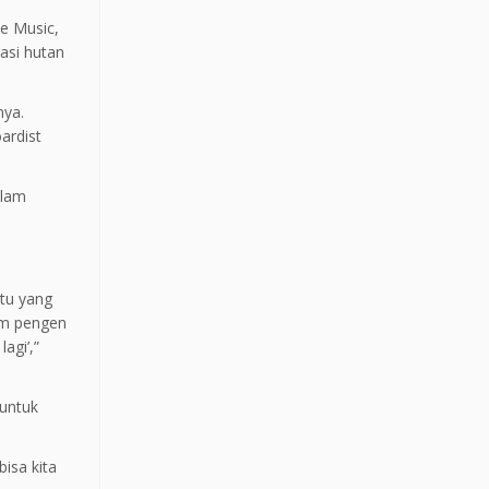
le Music,
rasi hutan
nya.
ardist
Alam
atu yang
am pengen
agi’,”
 untuk
isa kita