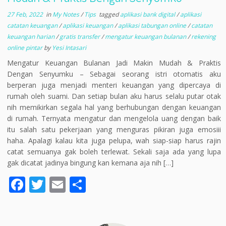
27 Feb, 2022
in
My Notes
/
Tips
tagged
aplikasi bank digital
/
aplikasi
catatan keuangan
/
aplikasi keuangan
/
aplikasi tabungan online
/
catatan
keuangan harian
/
gratis transfer
/
mengatur keuangan bulanan
/
rekening
online pintar
by
Yesi Intasari
Mengatur Keuangan Bulanan Jadi Makin Mudah & Praktis
Dengan Senyumku – Sebagai seorang istri otomatis aku
berperan juga menjadi menteri keuangan yang dipercaya di
rumah oleh suami. Dan setiap bulan aku harus selalu putar otak
nih memikirkan segala hal yang berhubungan dengan keuangan
di rumah. Ternyata mengatur dan mengelola uang dengan baik
itu salah satu pekerjaan yang menguras pikiran juga emosiii
haha. Apalagi kalau kita juga pelupa, wah siap-siap harus rajin
catat semuanya gak boleh terlewat. Sekali saja ada yang lupa
gak dicatat jadinya bingung kan kemana aja nih […]
F
T
E
S
ac
w
m
h
e
itt
ai
ar