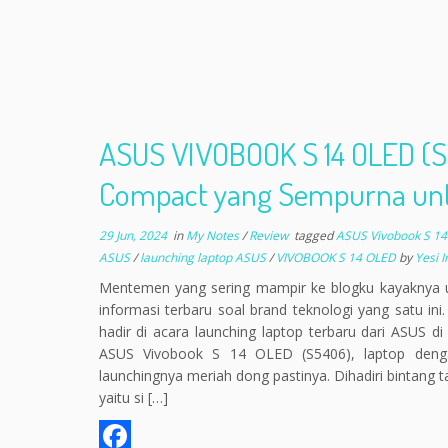
ASUS VIVOBOOK S 14 OLED (S
Compact yang Sempurna untu
29 Jun, 2024
in
My Notes
/
Review
tagged
ASUS Vivobook S 1
ASUS
/
launching laptop ASUS
/
VIVOBOOK S 14 OLED
by
Yesi I
Mentemen yang sering mampir ke blogku kayaknya u
informasi terbaru soal brand teknologi yang satu ini.
hadir di acara launching laptop terbaru dari ASUS di
ASUS Vivobook S 14 OLED (S5406), laptop denga
launchingnya meriah dong pastinya. Dihadiri bintang t
yaitu si […]