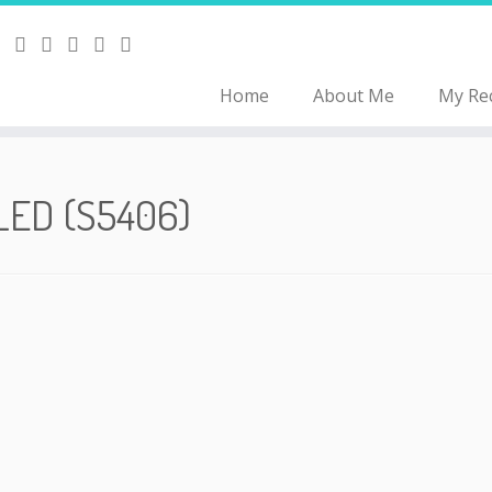
Home
About Me
My Re
LED (S5406)