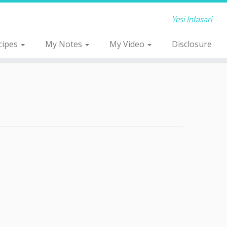
Yesi Intasari
cipes
My Notes
My Video
Disclosure