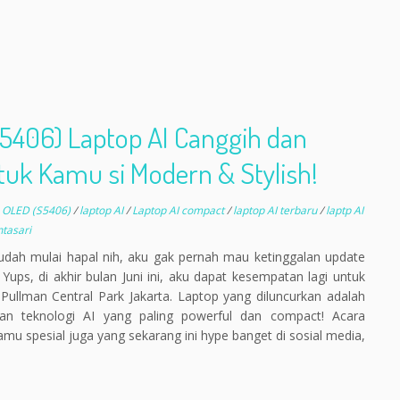
5406) Laptop AI Canggih dan
k Kamu si Modern & Stylish!
4 OLED (S5406)
/
laptop AI
/
Laptop AI compact
/
laptop AI terbaru
/
laptp AI
ntasari
dah mulai hapal nih, aku gak pernah mau ketinggalan update
 Yups, di akhir bulan Juni ini, aku dapat kesempatan lagi untuk
 Pullman Central Park Jakarta. Laptop yang diluncurkan adalah
n teknologi AI yang paling powerful dan compact! Acara
amu spesial juga yang sekarang ini hype banget di sosial media,