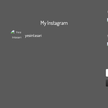
My Instagram
yesiintasari
S
f