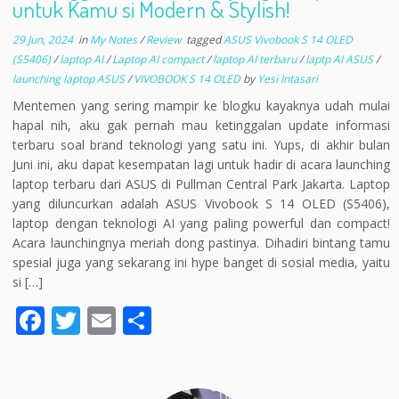
untuk Kamu si Modern & Stylish!
29 Jun, 2024
in
My Notes
/
Review
tagged
ASUS Vivobook S 14 OLED
(S5406)
/
laptop AI
/
Laptop AI compact
/
laptop AI terbaru
/
laptp AI ASUS
/
launching laptop ASUS
/
VIVOBOOK S 14 OLED
by
Yesi Intasari
Mentemen yang sering mampir ke blogku kayaknya udah mulai
hapal nih, aku gak pernah mau ketinggalan update informasi
terbaru soal brand teknologi yang satu ini. Yups, di akhir bulan
Juni ini, aku dapat kesempatan lagi untuk hadir di acara launching
laptop terbaru dari ASUS di Pullman Central Park Jakarta. Laptop
yang diluncurkan adalah ASUS Vivobook S 14 OLED (S5406),
laptop dengan teknologi AI yang paling powerful dan compact!
Acara launchingnya meriah dong pastinya. Dihadiri bintang tamu
spesial juga yang sekarang ini hype banget di sosial media, yaitu
si […]
F
T
E
S
ac
w
m
h
e
itt
ai
ar