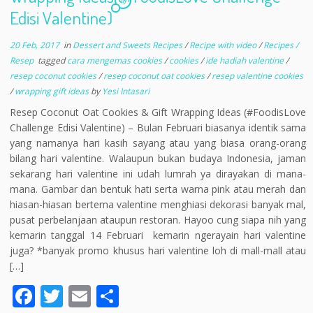
18
Edisi Valentine)
20 Feb, 2017
in
Dessert and Sweets Recipes
/
Recipe with video
/
Recipes /
Resep
tagged
cara mengemas cookies
/
cookies
/
ide hadiah valentine
/
resep coconut cookies
/
resep coconut oat cookies
/
resep valentine cookies
/
wrapping gift ideas
by
Yesi Intasari
Resep Coconut Oat Cookies & Gift Wrapping Ideas (#FoodisLove
Challenge Edisi Valentine) – Bulan Februari biasanya identik sama
yang namanya hari kasih sayang atau yang biasa orang-orang
bilang hari valentine. Walaupun bukan budaya Indonesia, jaman
sekarang hari valentine ini udah lumrah ya dirayakan di mana-
mana. Gambar dan bentuk hati serta warna pink atau merah dan
hiasan-hiasan bertema valentine menghiasi dekorasi banyak mal,
pusat perbelanjaan ataupun restoran. Hayoo cung siapa nih yang
kemarin tanggal 14 Februari kemarin ngerayain hari valentine
juga? *banyak promo khusus hari valentine loh di mall-mall atau
[…]
F
T
E
S