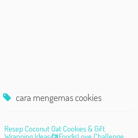
cara mengemas cookies
Resep Coconut Oat Cookies & Gift
Wrapping Ideas (#FoodisLove Challenge