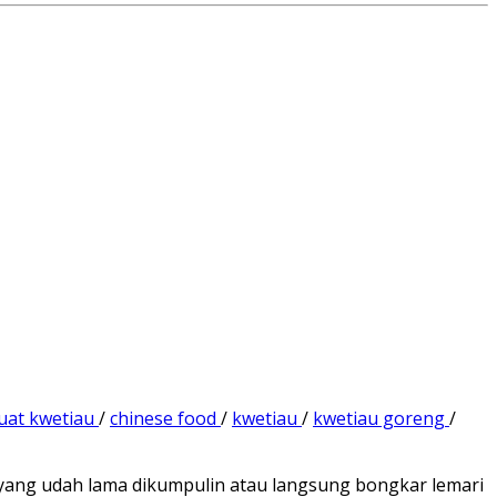
uat kwetiau
/
chinese food
/
kwetiau
/
kwetiau goreng
/
 yang udah lama dikumpulin atau langsung bongkar lemari