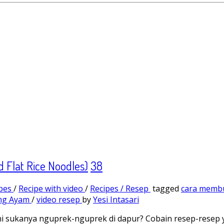
d Flat Rice Noodles)
38
ipes
/
Recipe with video
/
Recipes / Resep
tagged
cara memb
eng Ayam
/
video resep
by
Yesi Intasari
ini sukanya nguprek-nguprek di dapur? Cobain resep-resep