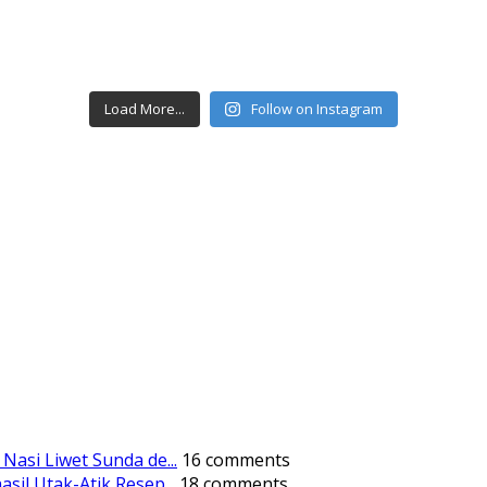
Load More...
Follow on Instagram
Nasi Liwet Sunda de...
16 comments
asil Utak-Atik Resep...
18 comments