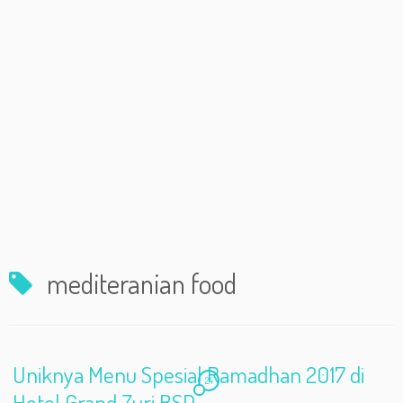
mediteranian food
Uniknya Menu Spesial Ramadhan 2017 di
24
Hotel Grand Zuri BSD