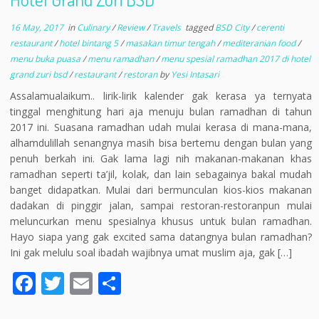
16 May, 2017
in
Culinary
/
Review
/
Travels
tagged
BSD City
/
cerenti
restaurant
/
hotel bintang 5
/
masakan timur tengah
/
mediteranian food
/
menu buka puasa
/
menu ramadhan
/
menu spesial ramadhan 2017 di hotel
grand zuri bsd
/
restaurant
/
restoran
by
Yesi Intasari
Assalamualaikum.. lirik-lirik kalender gak kerasa ya ternyata
tinggal menghitung hari aja menuju bulan ramadhan di tahun
2017 ini. Suasana ramadhan udah mulai kerasa di mana-mana,
alhamdulillah senangnya masih bisa bertemu dengan bulan yang
penuh berkah ini. Gak lama lagi nih makanan-makanan khas
ramadhan seperti ta’jil, kolak, dan lain sebagainya bakal mudah
banget didapatkan. Mulai dari bermunculan kios-kios makanan
dadakan di pinggir jalan, sampai restoran-restoranpun mulai
meluncurkan menu spesialnya khusus untuk bulan ramadhan.
Hayo siapa yang gak excited sama datangnya bulan ramadhan?
Ini gak melulu soal ibadah wajibnya umat muslim aja, gak […]
F
T
E
S
ac
w
m
h