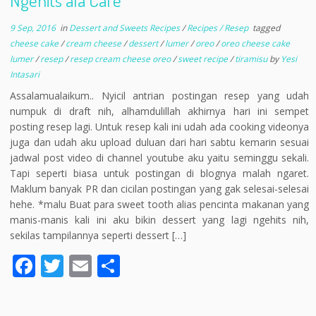
Ngehits ala Cafe
9 Sep, 2016
in
Dessert and Sweets Recipes
/
Recipes / Resep
tagged
cheese cake
/
cream cheese
/
dessert
/
lumer
/
oreo
/
oreo cheese cake
lumer
/
resep
/
resep cream cheese oreo
/
sweet recipe
/
tiramisu
by
Yesi
Intasari
Assalamualaikum.. Nyicil antrian postingan resep yang udah
numpuk di draft nih, alhamdulillah akhirnya hari ini sempet
posting resep lagi. Untuk resep kali ini udah ada cooking videonya
juga dan udah aku upload duluan dari hari sabtu kemarin sesuai
jadwal post video di channel youtube aku yaitu seminggu sekali.
Tapi seperti biasa untuk postingan di blognya malah ngaret.
Maklum banyak PR dan cicilan postingan yang gak selesai-selesai
hehe. *malu Buat para sweet tooth alias pencinta makanan yang
manis-manis kali ini aku bikin dessert yang lagi ngehits nih,
sekilas tampilannya seperti dessert […]
F
T
E
S
ac
w
m
h
e
itt
ai
ar