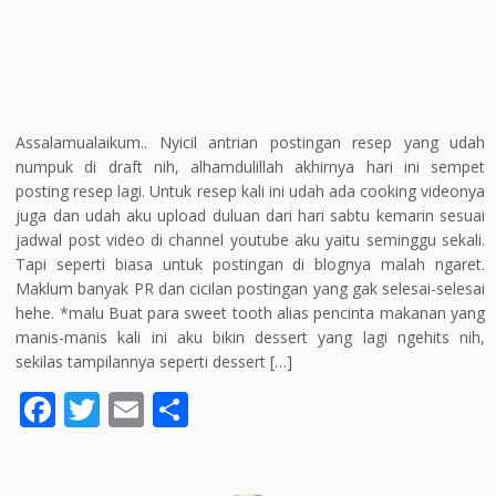
Assalamualaikum.. Nyicil antrian postingan resep yang udah
numpuk di draft nih, alhamdulillah akhirnya hari ini sempet
posting resep lagi. Untuk resep kali ini udah ada cooking videonya
juga dan udah aku upload duluan dari hari sabtu kemarin sesuai
jadwal post video di channel youtube aku yaitu seminggu sekali.
Tapi seperti biasa untuk postingan di blognya malah ngaret.
Maklum banyak PR dan cicilan postingan yang gak selesai-selesai
hehe. *malu Buat para sweet tooth alias pencinta makanan yang
manis-manis kali ini aku bikin dessert yang lagi ngehits nih,
sekilas tampilannya seperti dessert […]
F
T
E
S
ac
w
m
h
e
itt
ai
ar