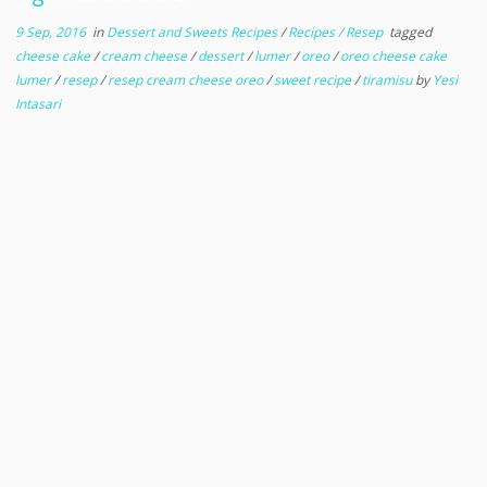
9 Sep, 2016
in
Dessert and Sweets Recipes
/
Recipes / Resep
tagged
cheese cake
/
cream cheese
/
dessert
/
lumer
/
oreo
/
oreo cheese cake
lumer
/
resep
/
resep cream cheese oreo
/
sweet recipe
/
tiramisu
by
Yesi
Intasari