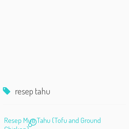
resep tahu
Resep Mun Tahu (Tofu and Ground
52