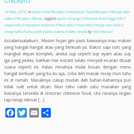
Chicken)
15 Nov, 2016
in
Asian Food Recipes
/
Indonesian Food Recipes
/
Recipe with
video
/
Recipes / Resep
tagged
ayam cincang
/
chinnese food
/
egg tofu
/
mapo tofu
/
masakan restoran
/
Mun tahu
/
mun tofu
/
resep mun tahu
/
resep tahu
/
tahu putih
/
tahu sutera
/
video resep
by
Yesi Intasari
Assalamualaikum.. Musim hujan gini pasti bawaanya mau makan
yang hangat-hangat atau yang berkuah ya. Bakso sapi solo yang
mangkal depan komplek, aneka sup seperti sup ayam atau sup
iga yang pedas, bahkan mie instant selalu menjadi incaran disaat
cuaca seperti ini. Kalau misalnya mulai bosan dengan menu
hangat berkuah yang itu-itu aja, coba deh masak resep mun tahu
ini di rumah. Masaknya cukup mudah dah bahan-bahannya pun
tidak sulit untuk dicari. Mun tahu salah satu masakan yang
biasanya tersedia di restoran chinnese food, cita rasanya ringan
tapi tetap nikmat […]
F
T
E
S
ac
w
m
h
e
itt
ai
ar