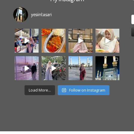
yesiintasari
S
f
Load More...
Follow on Instagram