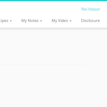
Yesi Intasari
cipes
My Notes
My Video
Disclosure