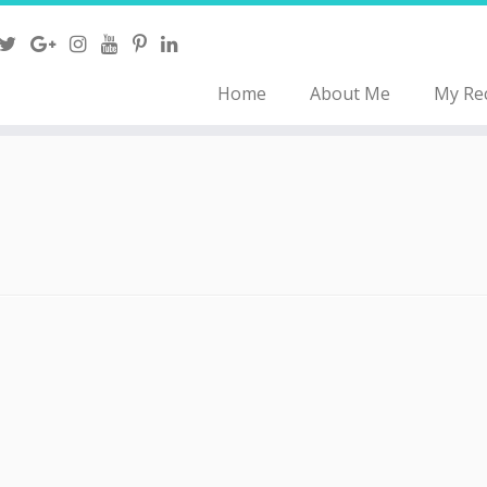
Home
About Me
My Re