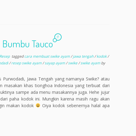
17
m Bumbu Tauco
 Resep
tagged
cara membuat swike ayam
/
jawa tengah
/
kodok
/
odadi
/
resep swike ayam
/
sayap ayam
/
swike
/
swike ayam
by
as Purwodadi, Jawa Tengah yang namanya Swike? atau
 masakan khas tionghoa Indonesia yang terbuat dari
 buktinya sampe ada menu masakannya juga. Hehe jujur
 dari paha kodok ini. Mungkin karena masih ragu akan
angin makan kodok
Oiya kodok sebenernya halal apa