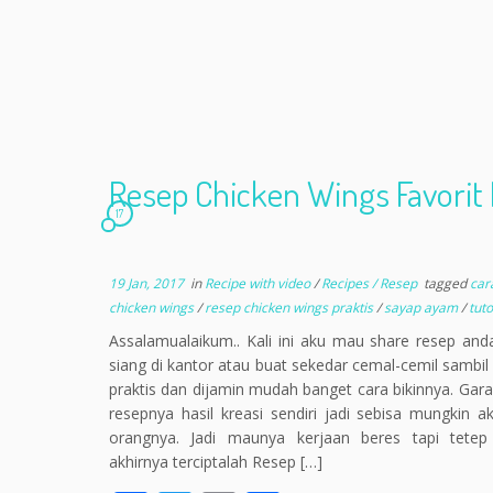
Resep Chicken Wings Favorit 
17
19 Jan, 2017
in
Recipe with video
/
Recipes / Resep
tagged
car
chicken wings
/
resep chicken wings praktis
/
sayap ayam
/
tut
Assalamualaikum.. Kali ini aku mau share resep and
siang di kantor atau buat sekedar cemal-cemil sambil
praktis dan dijamin mudah banget cara bikinnya. Gara
resepnya hasil kreasi sendiri jadi sebisa mungkin a
orangnya. Jadi maunya kerjaan beres tapi tete
akhirnya terciptalah Resep […]