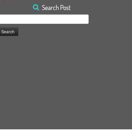
Search Post
earch
or: