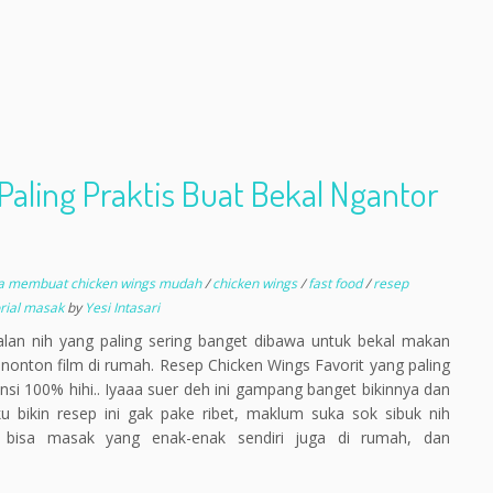
Paling Praktis Buat Bekal Ngantor
a membuat chicken wings mudah
/
chicken wings
/
fast food
/
resep
orial masak
by
Yesi Intasari
alan nih yang paling sering banget dibawa untuk bekal makan
 nonton film di rumah. Resep Chicken Wings Favorit yang paling
nsi 100% hihi.. Iyaaa suer deh ini gampang banget bikinnya dan
ku bikin resep ini gak pake ribet, maklum suka sok sibuk nih
p bisa masak yang enak-enak sendiri juga di rumah, dan