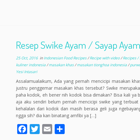
Resep Swike Ayam / Sayap Aya
25 Oct, 2016
in
Indonesian Food Recipes
/
Recipe with video
/
Recipes /
kuliner indonesia
/
masakan khas
/
masakan tionghoa indonesia
/
purw
Yesi Intasari
Assalamualaikum, Ada yang pernah mencicipi masakan kh
justru penggemar masakan khas tersebut? Swike merupakan
paha kodok, eh bener nih kodok bisa dimakan? Bisa kali ya
aja aku sendiri belum pernah mencicipi swike yang terbuat
kehalalan dari kodok dan masih berasa geli juga ngebay
ngga sih? dia kan binatang amfibi ya […]
F
T
E
S
ac
w
m
h