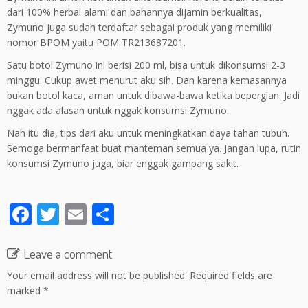
dari 100% herbal alami dan bahannya dijamin berkualitas,
Zymuno juga sudah terdaftar sebagai produk yang memiliki
nomor BPOM yaitu POM TR213687201.
Satu botol Zymuno ini berisi 200 ml, bisa untuk dikonsumsi 2-3
minggu. Cukup awet menurut aku sih. Dan karena kemasannya
bukan botol kaca, aman untuk dibawa-bawa ketika bepergian. Jadi
nggak ada alasan untuk nggak konsumsi Zymuno.
Nah itu dia, tips dari aku untuk meningkatkan daya tahan tubuh.
Semoga bermanfaat buat manteman semua ya. Jangan lupa, rutin
konsumsi Zymuno juga, biar enggak gampang sakit.
F
T
E
S
ac
w
m
h
e
itt
ai
ar
Leave a comment
b
er
l
e
Your email address will not be published.
Required fields are
marked
*
o