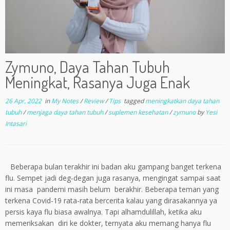
Zymuno, Daya Tahan Tubuh
Meningkat, Rasanya Juga Enak
26 Apr, 2022
in
My Notes
/
Review
/
Tips
tagged
meningkatkan daya tahan
tubuh
/
menjaga daya tahan tubuh
/
suplemen kesehatan
/
zymuno
by
Yesi
Intasari
Beberapa bulan terakhir ini badan aku gampang banget terkena
flu. Sempet jadi deg-degan juga rasanya, mengingat sampai saat
ini masa pandemi masih belum berakhir. Beberapa teman yang
terkena Covid-19 rata-rata bercerita kalau yang dirasakannya ya
persis kaya flu biasa awalnya. Tapi alhamdulillah, ketika aku
memeriksakan diri ke dokter, ternyata aku memang hanya flu