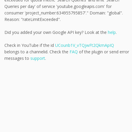
Queries per day' of service 'youtube.googleapis.com' for
consumer 'project_number:634955795857'." Domain: "global".
Reason: "rateLimitExceeded".
Did you added your own Google API key? Look at the
help
.
Check in YouTube if the id
UCounb1V_vTQjwFt2QkmApIQ
belongs to a channelid. Check the
FAQ
of the plugin or send error
messages to
support
.