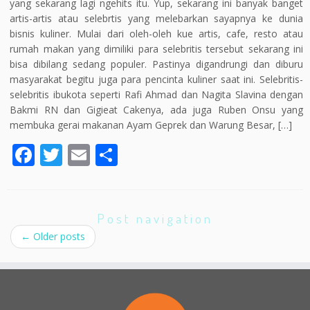
yang sekarang lagi ngehits itu. Yup, sekarang ini banyak banget
artis-artis atau selebrtis yang melebarkan sayapnya ke dunia
bisnis kuliner. Mulai dari oleh-oleh kue artis, cafe, resto atau
rumah makan yang dimiliki para selebritis tersebut sekarang ini
bisa dibilang sedang populer. Pastinya digandrungi dan diburu
masyarakat begitu juga para pencinta kuliner saat ini. Selebritis-
selebritis ibukota seperti Rafi Ahmad dan Nagita Slavina dengan
Bakmi RN dan Gigieat Cakenya, ada juga Ruben Onsu yang
membuka gerai makanan Ayam Geprek dan Warung Besar, […]
F
T
E
S
ac
w
m
h
e
itt
ai
ar
b
er
l
e
Post navigation
o
←
Older posts
o
k