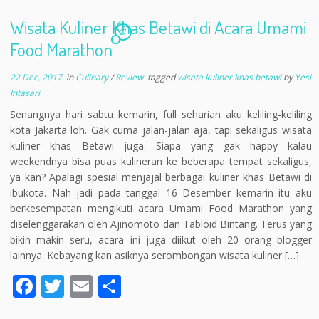
b
er
l
e
Wisata Kuliner Khas Betawi di Acara Umami
o
27
Food Marathon
o
22 Dec, 2017
in
Culinary
/
Review
tagged
wisata kuliner khas betawi
by
Yesi
k
Intasari
Senangnya hari sabtu kemarin, full seharian aku keliling-keliling
kota Jakarta loh. Gak cuma jalan-jalan aja, tapi sekaligus wisata
kuliner khas Betawi juga. Siapa yang gak happy kalau
weekendnya bisa puas kulineran ke beberapa tempat sekaligus,
ya kan? Apalagi spesial menjajal berbagai kuliner khas Betawi di
ibukota. Nah jadi pada tanggal 16 Desember kemarin itu aku
berkesempatan mengikuti acara Umami Food Marathon yang
diselenggarakan oleh Ajinomoto dan Tabloid Bintang. Terus yang
bikin makin seru, acara ini juga diikut oleh 20 orang blogger
lainnya. Kebayang kan asiknya serombongan wisata kuliner […]
F
T
E
S
ac
w
m
h