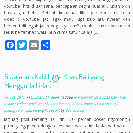
youtuber hits diluar sana, pencapaian segini buat aku udah bikin
happy gitu hehe.. Setelah kelamaan libur gak konsisten bikin
video di youtube, jadi agak malu juga kalo aku nyerah dan
berhenti ditengah jalan begitu ya kan? padahal subscriber masih
terus bertambah walaupun cuma satu dua aja […]
F
T
E
S
ac
w
m
h
e
itt
ai
ar
b
er
l
e
6 Jajanan Kaki Lima Khas Bali yang
o
11
Menggoda Lidah
o
11 Oct, 2017
in
Culinary
/
Travels
tagged
jajanan kaki lima khas bali
/
kue
k
laklak
/
kuliner kaki lima
/
kuliner khas bali
/
nasi jinggo
/
nasi tepeng
/
pisang rai
/
rujak bulung
/
sate lilit
by
Yesi Intasari
lagi-lagi post tentang Bali nih.. Gak pernah bosen ngomongin
pulau yang penuh dengan destinasi wisata ini. Mulai dari pantai-
pantainya yang cantik sampai kulinernya yang selalu