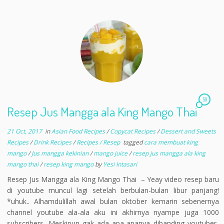
50
Resep Jus Mangga ala King Mango Thai
21 Oct, 2017
in
Asian Food Recipes
/
Copycat Recipes
/
Dessert and Sweets
Recipes
/
Drink Recipes
/
Recipes / Resep
tagged
cara membuat king
mango
/
Jus mangga kekinian
/
mango juice
/
resep jus mangga ala king
mango thai
/
resep king mango
by
Yesi Intasari
Resep Jus Mangga ala King Mango Thai – Yeay video resep baru
di youtube muncul lagi setelah berbulan-bulan libur panjang!
*uhuk.. Alhamdulillah awal bulan oktober kemarin sebenernya
channel youtube ala-ala aku ini akhirnya nyampe juga 1000
subscribers. Meskipun gak ada apa-apanya dibanding youtuber-