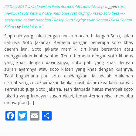
22 Dec, 2017
in
Indonesian Food Recipes
/
Recipes / Resep
tagged
cara
membuat soto betawi
/
cara membuat soto daging
/
resep soto betawi
/
resep soto betawi rumahan
/
Resep Soto Daging Kuah Santan
/
Sasa Santan
Kelapa
by
Yesi Intasari
Siapa nih yang suka dengan aneka macam hidangan Soto, salah
satunya Soto Jakarta? Berbeda dengan beberapa soto khas
daerah lain, Soto jakarta memiliki ciri khas bersantan atau
menggunakan kuah santan. Tentu berbeda dengan soto khudus
yang khas dengan daginganya, soto pati yang khas dengan
suiran ayamnya atau soto klaten yang khas dengan kuahnya.
Tapi bagaimana pun soto dihidangkan, ia adalah makanan
nikmat yang cocok dimakan ketika masih dalam keadaan hangat.
Termasuk juga Soto Jakarta. Nah daripada harus membeli soto
Jakarta yang lumayan susah dicari, teman-teman bisa mencoba
menyajikan […]
F
T
E
S
ac
w
m
h
e
itt
ai
ar