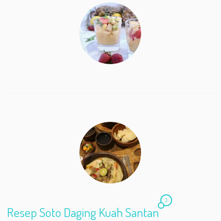
b
er
l
e
o
o
k
3
Resep Soto Daging Kuah Santan