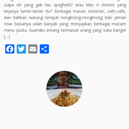
siapa sih yang gak tau spaghetti? atau Mac n cheese yang
kejunya lumer-lumer itu? Berbagai macan restoran, cafe-cafe,
dan bahkan warung tempat nongkrong-nongkrong kids jaman
now biasanya udah banyak yang menyajikan berbagai macam
menu pasta. Suamiku emang termasuk orang yang suka banget
[…]
F
T
E
S
ac
w
m
h
e
itt
ai
ar
b
er
l
e
o
o
k