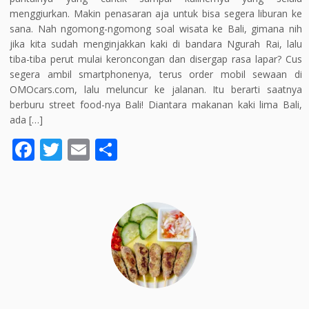
menggiurkan. Makin penasaran aja untuk bisa segera liburan ke
sana. Nah ngomong-ngomong soal wisata ke Bali, gimana nih
jika kita sudah menginjakkan kaki di bandara Ngurah Rai, lalu
tiba-tiba perut mulai keroncongan dan disergap rasa lapar? Cus
segera ambil smartphonenya, terus order mobil sewaan di
OMOcars.com, lalu meluncur ke jalanan. Itu berarti saatnya
berburu street food-nya Bali! Diantara makanan kaki lima Bali,
ada […]
F
T
E
S
ac
w
m
h
e
itt
ai
ar
b
er
l
e
o
o
k