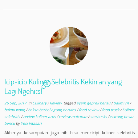
Icip-icip Kuliner Selebritis Kekinian yang
36
Lagi Ngehits!
26 Sep, 2017
in
Culinary
/
Review
tagged
ayam geprek bensu
/
Bakmi rn
/
bakmi wong
/
bakso barbel agung herules
/
food review
/
food truck
/
Kuliner
selebritis
/
review kuliner artis
/
review makanan
/
starbucks
/
warung besar
bensu
by
Yesi Intasari
Akhirnya kesampaian juga nih bisa mencicipi kuliner selebritis