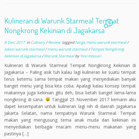
e
itt
ai
ar
b
er
l
e
Kulineran di Warunk Starmeal Tempat
o
16
Nongkrong Kekinian di Jagakarsa
o
8 Dec, 2017
in
Culinary
/
Review
tagged
harga menu warunk starmeal
/
k
lokasi warunk starmeal
/
menu warunk starmeal
/
Tempat Nongkrong
Kekinian di Jagakarsa
/
Warunk Starmeal
by
Yesi Intasari
Kulineran di Warunk Starmeal Tempat Nongkrong Kekinian di
Jagakarsa – Paling asik tuh kalau lagi kulineran ke suatu tempat
terus ketemu sama tempat makan yang menyediakan banyak
banget menu yang bisa kita coba. Apalagi kalau konsep tempat
makannya juga kekinian gitu deh, bisa betah banget lama-lama
nongkrong di sana.
Tanggal 25 November 2017 kemarin aku
dapet kesempatan untuk kulineran lagi nih di daerah Jagakarsa
Jakarta Selatan, nama tempatnya Warunk Starmeal. Tempat
makan yang mengusung tema anak muda dan kekinian ini
menyediakan berbagai macam menu-menu makanan yang
pastinya […]