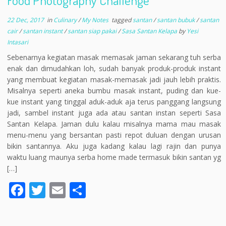
Food Photography Challenge
22 Dec, 2017
in
Culinary
/
My Notes
tagged
santan
/
santan bubuk
/
santan
cair
/
santan instant
/
santan siap pakai
/
Sasa Santan Kelapa
by
Yesi
Intasari
Sebenarnya kegiatan masak memasak jaman sekarang tuh serba
enak dan dimudahkan loh, sudah banyak produk-produk instant
yang membuat kegiatan masak-memasak jadi jauh lebih praktis.
Misalnya seperti aneka bumbu masak instant, puding dan kue-
kue instant yang tinggal aduk-aduk aja terus panggang langsung
jadi, sambel instant juga ada atau santan instan seperti Sasa
Santan Kelapa. Jaman dulu kalau misalnya mama mau masak
menu-menu yang bersantan pasti repot duluan dengan urusan
bikin santannya. Aku juga kadang kalau lagi rajin dan punya
waktu luang maunya serba home made termasuk bikin santan yg
[…]
F
T
E
S
ac
w
m
h
e
itt
ai
ar