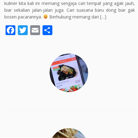
kuliner kita kali ini memang sengaja cari tempat yang agak jauh,
biar sekalian jalan-jalan juga. Cari suasana baru dong biar gak
bosen pacarannya.
Berhubung memang dari […]
F
T
E
S
ac
w
m
h
e
itt
ai
ar
b
er
l
e
o
o
k