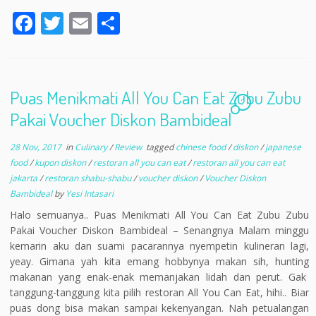
F
T
E
S
ac
w
m
h
e
itt
ai
ar
b
er
l
e
Puas Menikmati All You Can Eat Zubu Zubu
o
7
Pakai Voucher Diskon Bambideal
o
28 Nov, 2017
in
Culinary
/
Review
tagged
chinese food
/
diskon
/
japanese
k
food
/
kupon diskon
/
restoran all you can eat
/
restoran all you can eat
jakarta
/
restoran shabu-shabu
/
voucher diskon
/
Voucher Diskon
Bambideal
by
Yesi Intasari
Halo semuanya.. Puas Menikmati All You Can Eat Zubu Zubu
Pakai Voucher Diskon Bambideal – Senangnya Malam minggu
kemarin aku dan suami pacarannya nyempetin kulineran lagi,
yeay. Gimana yah kita emang hobbynya makan sih, hunting
makanan yang enak-enak memanjakan lidah dan perut. Gak
tanggung-tanggung kita pilih restoran All You Can Eat, hihi.. Biar
puas dong bisa makan sampai kekenyangan. Nah petualangan