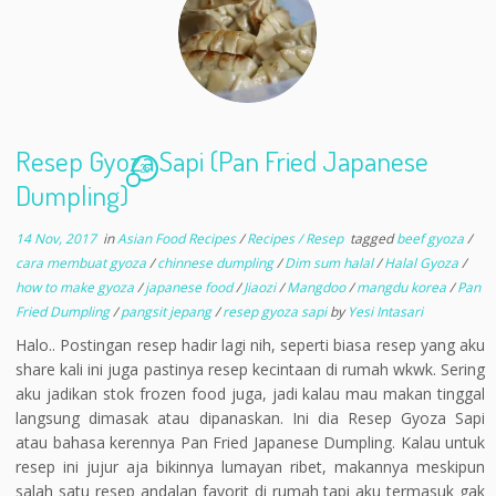
Resep Gyoza Sapi (Pan Fried Japanese
26
Dumpling)
14 Nov, 2017
in
Asian Food Recipes
/
Recipes / Resep
tagged
beef gyoza
/
cara membuat gyoza
/
chinnese dumpling
/
Dim sum halal
/
Halal Gyoza
/
how to make gyoza
/
japanese food
/
Jiaozi
/
Mangdoo
/
mangdu korea
/
Pan
Fried Dumpling
/
pangsit jepang
/
resep gyoza sapi
by
Yesi Intasari
Halo.. Postingan resep hadir lagi nih, seperti biasa resep yang aku
share kali ini juga pastinya resep kecintaan di rumah wkwk. Sering
aku jadikan stok frozen food juga, jadi kalau mau makan tinggal
langsung dimasak atau dipanaskan. Ini dia Resep Gyoza Sapi
atau bahasa kerennya Pan Fried Japanese Dumpling. Kalau untuk
resep ini jujur aja bikinnya lumayan ribet, makannya meskipun
salah satu resep andalan favorit di rumah tapi aku termasuk gak