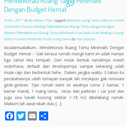
Mendekorasi Ruang Tamu Minimalis
29
Dengan Budget Hemat
9 Dec, 2017
in
My Notes
/
Tips
tagged
dekorasi ruang ramu
/
desain rumah
minimalis
/
hiasan dinding
/
Mendekorasi Ruang Tamu dengan budget
hemat
/
Mendekorasi Ruang Tamu Minimalis
/
rak buku
/
rak dinding
/
ruang
tamu
/
rumah minimalis
/
sofa ruang tamu
by
Yesi Intasari
Assalamualaikum.. Mendekorasi Ruang Tamu Minimalis Dengan
Budget Hemat – Gak kerasa rumah mungil kami ini udah hampir
tiga tahun kita tempati. Dari mulai bentuk rumahnya masih
sederhana, default dari developernya sampai sekarang udah
mulai rapi dan berbentuk hehe.. Dalam jangka waktu 3 tahun itu
perubahannya udah lumayan banyak lah meskipun gak renovasi
gede-gedean. Tipe rumah kami ini awalnya cuma 2 kamar, 1
kamar mandi, 1 ruang tamu, teras dan parkiran / car port dan
juga sisa tanah kosong sekitar +-18 m2 dibelakang rumah.
Maklum lah awal nikah dulu […]
F
T
E
S
ac
w
m
h