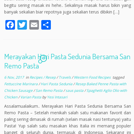
begitu sering masak ini hehe.. Sekalinya masak harus bikin yang
banyak sekalian biar repotnya juga sekalian terus dibikin […]
F
T
E
S
ac
w
m
h
e
itt
ai
ar
b
er
l
e
Merayakan Hari Pasta Sedunia Bersama San
o
19
Remo Pasta
o
6 Nov, 2017
in
Recipes / Resep
/
Travels
/
Western Food Recipes
tagged
k
Fettuccine Marinara
/
Hari Pasta Sedunia
/
Resep Baked Penne Pasta with
Chicken Sausage
/
San Remo Pasta
/
saus pasta
/
Spaghetti Aglio Olio with
Chicken
/
Varian Pasta
by
Yesi Intasari
Assalamualaikum.. Merayakan Hari Pasta Sedunia Bersama San
Remo Pasta – Setelah menikah salah satu makanan favorit dan
paling sering dimasak di rumah (selain masak nasi tentunya) yaitu
Pasta! Yup salah satu masakan khas Italia ini memang populer
banget di seluruh dunia, termasuk di Indonesia. Sekarang ini