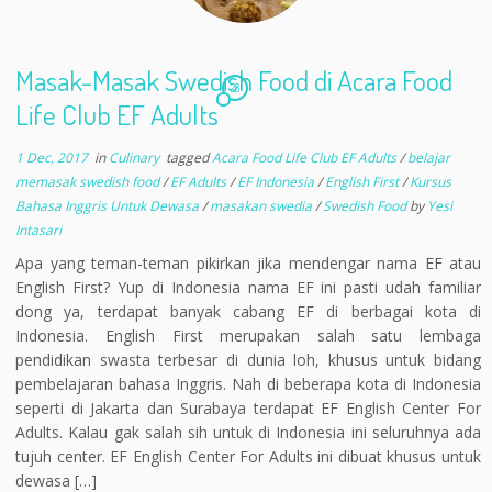
Masak-Masak Swedish Food di Acara Food
23
Life Club EF Adults
1 Dec, 2017
in
Culinary
tagged
Acara Food Life Club EF Adults
/
belajar
memasak swedish food
/
EF Adults
/
EF Indonesia
/
English First
/
Kursus
Bahasa Inggris Untuk Dewasa
/
masakan swedia
/
Swedish Food
by
Yesi
Intasari
Apa yang teman-teman pikirkan jika mendengar nama EF atau
English First? Yup di Indonesia nama EF ini pasti udah familiar
dong ya, terdapat banyak cabang EF di berbagai kota di
Indonesia. English First merupakan salah satu lembaga
pendidikan swasta terbesar di dunia loh, khusus untuk bidang
pembelajaran bahasa Inggris. Nah di beberapa kota di Indonesia
seperti di Jakarta dan Surabaya terdapat EF English Center For
Adults. Kalau gak salah sih untuk di Indonesia ini seluruhnya ada
tujuh center. EF English Center For Adults ini dibuat khusus untuk
dewasa […]