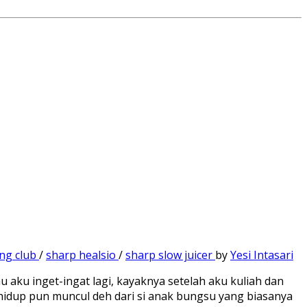
ng club
/
sharp healsio
/
sharp slow juicer
by
Yesi Intasari
aku inget-ingat lagi, kayaknya setelah aku kuliah dan
 hidup pun muncul deh dari si anak bungsu yang biasanya