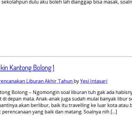
 sekolahpun dulu aku boleh lah dianggap bisa masak, soaln
ikin Kantong Bolong
1
rencanakan Liburan Akhir Tahun
by
Yesi Intasari
ong Bolong – Ngomongin soal liburan tuh gak ada habisnya
et di depan mata. Anak-anak juga sudah mulai banyak libur 
inya akan berlibur, baik itu travelling ke luar kota atau
t perencanaan yang baik dan matang. Soalnya nih […]