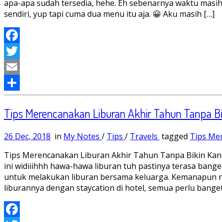
apa-apa sudah tersedia, hehe. Eh sebenarnya waktu masih
sendiri, yup tapi cuma dua menu itu aja. 😀 Aku masih […]
Facebook
Twitter
Email
Share
Tips Merencanakan Liburan Akhir Tahun Tanpa B
26 Dec, 2018
in
My Notes
/
Tips
/
Travels
tagged
Tips Me
Tips Merencanakan Liburan Akhir Tahun Tanpa Bikin Kant
ini widiiihhh hawa-hawa liburan tuh pastinya terasa bang
untuk melakukan liburan bersama keluarga. Kemanapun nant
liburannya dengan staycation di hotel, semua perlu bange