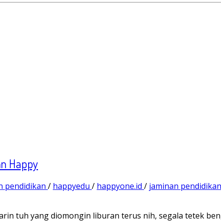
an Happy
n pendidikan
/
happyedu
/
happyone.id
/
jaminan pendidika
rin tuh yang diomongin liburan terus nih, segala tetek beng