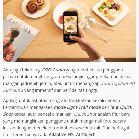
Ada juga teknologi
OZO Audio
yang
memberikan
pengguna
pilihan
untuk
menghilangkan
noise
angin
agar
perekaman
di
luar
ruangan
jadi lebih
jernih
,
atau
untuk
menangkap
audio spatial 3D
Surround
yang
immersif
dan
berfidelitas
tinggi
.
A
palagi untuk aktifitas
fotografi
ditingkatkan sekali
dengan
kemampuan
mengakses
mode Light
Trail mode
dan
fitur
Quick
Shot
ketika
layar
ponsel
dimatikan
.
Quick Shot
adalah
fitur
baru
yang
memungkinkan
pengguna
untuk
mengambil
foto
secara
instan
dengan
menekan
tombol
volume
dua kali.
Dan berbagai
fitur keren lainnya ada
Adaptive EIS, AI Object