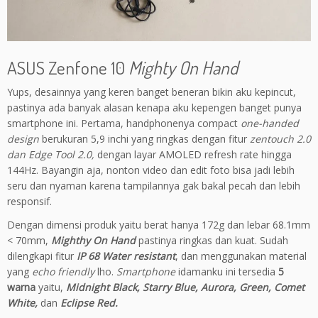
ASUS Zenfone 10
Mighty On Hand
Yups, desainnya yang keren banget beneran bikin aku kepincut,
pastinya ada banyak alasan kenapa aku kepengen banget punya
smartphone ini. Pertama, handphonenya compact
one-handed
design
berukuran 5,9 inchi yang ringkas dengan fitur
zentouch 2.0
dan Edge Tool 2.0,
dengan layar AMOLED
refresh rate hingga
144Hz. Bayangin aja, nonton video dan edit foto bisa jadi lebih
seru dan nyaman karena tampilannya gak bakal pecah dan lebih
responsif.
Dengan dimensi produk yaitu berat hanya 172g dan lebar 68.1mm
< 70mm,
Mighthy On Hand
pastinya ringkas dan kuat. Sudah
dilengkapi fitur
IP 68 Water resistant
, dan menggunakan material
yang
echo friendly
lho.
Smartphone
idamanku ini tersedia
5
warna
yaitu,
Midnight Black, Starry Blue, Aurora, Green, Comet
White,
dan
Eclipse Red.