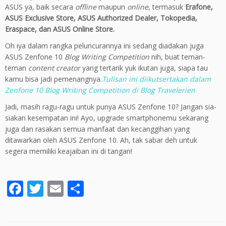
ASUS ya,
baik
secara
offline
maupun
online
,
termasuk
Erafone
,
ASUS Exclusive Store, ASUS Authorized Dealer, Tokopedia,
Eraspace
, dan ASUS Online Store.
Oh iya dalam rangka peluncurannya ini sedang diadakan juga
ASUS Zenfone 10
Blog Writing Competition
nih, buat teman-
teman
content creator
yang tertarik yuk ikutan juga, siapa tau
kamu bisa jadi pemenangnya.
Tulisan ini diikutsertakan dalam
Zenfone 10 Blog Writing Competition di Blog Travelerien
Jadi, masih ragu-ragu untuk punya ASUS Zenfone 10? Jangan sia-
siakan kesempatan ini! Ayo, upgrade smartphonemu sekarang
juga dan rasakan semua manfaat dan kecanggihan yang
ditawarkan oleh ASUS Zenfone 10. Ah, tak sabar deh untuk
segera memiliki keajaiban ini di tangan!
F
T
E
S
ac
w
m
h
e
itt
ai
ar