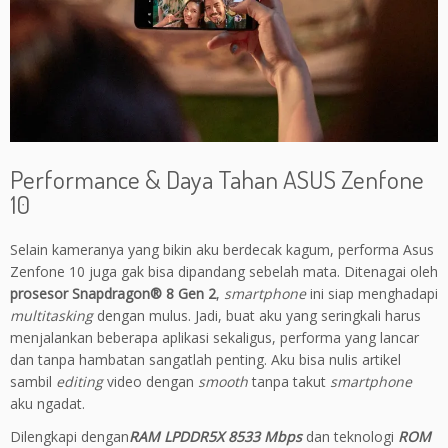
Performance & Daya Tahan ASUS Zenfone
10
Selain kameranya yang bikin aku berdecak kagum, performa Asus
Zenfone 10 juga gak bisa dipandang sebelah mata. Ditenagai oleh
prosesor Snapdragon® 8 Gen 2
,
smartphone
ini siap menghadapi
multitasking
dengan mulus. Jadi, buat aku yang seringkali harus
menjalankan beberapa aplikasi sekaligus, performa yang lancar
dan tanpa hambatan sangatlah penting. Aku bisa nulis artikel
sambil
editing
video dengan
smooth
tanpa takut
smartphone
aku ngadat.
Dilengkapi
dengan
RAM LPDDR5X 8533 Mbps
dan
teknologi
ROM