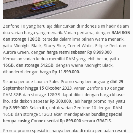
Zenfone
10
yang baru aja diluncurkan di Indonesia ini
hadir
dalam
dua
varian
harga
yang
menarik
. Varian
pertama
,
dengan
RAM 8GB
dan storage 128GB,
tersedia
dalam
lima
pilihan
warna
menarik
,
yaitu
Midnight Black, Starry Blue, Comet White, Eclipse Red, dan
Aurora Green,
dengan
harga
resmi
sebesar
Rp 8.999.000
.
Kemudian
varian
kedua
memiliki
RAM yang
lebih
besar
,
yaitu
16GB, dan storage 512GB
,
dengan
warna
Midnight Black,
dibanderol
dengan
harga
Rp 11.999.000.
Selama
periode
Launch Sales Promo yang
berlangsung
dari
29
September
hingga
15 Oktober 2023.
Varian
Zenfone
10
dengan
RAM 8GB dan storage 128GB
dapat
dibeli
dengan
harga
khusus
lho, ada
diskon
sebesar
Rp 300.000
,
jadi
harga
promo
nya yaitu
Rp 8.699.000
. Selain
itu
,
untuk
varian
Zenfone
10
dengan
RAM
16GB dan storage 512GB
akan
mendapatkan
bundling special
berupa
casing Connex
senilai
Rp 899.000
secara
GRATIS.
Promo-promo
spesial
ini
hanya
berlaku
di
mitra
penjualan
resmi