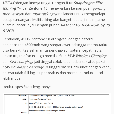
USF 4.0
dengan
kinerja
tinggi.
Dengan
fitur
Snapdragon Elite
Gaming™
–
nya
,
Zenfone
10
menawarkan
kemampuan
gaming
mobile
sejati
dan
multitasking
yang
lancar
untuk
menghadapi
setiap
tantangan
. Multitasking oke banget, apalagi main game
dijamin lancar jaya! Dengan pilihan
RAM UP TO 16GB ROM Up to
512GB.
Kemudian, ASUS Zenfone 10 dilengkapi dengan baterai
berkapasitas
4300mAh
yang sangat awet sehingga membuatku
bisa beraktifitas seharian tanpa khawatir baterai cepat habis.
Selain itu, telefon ini juga memiliki fitur
15W Wireless Charging
dan
fast charging
, jadi tinggal colok kabel sebentar atau pakai
15W Wireless Chargingnya
tinggal sat set gak ribet dengan kabel,
baterai udah full lagi. Super praktis dan membuat hidupku jadi
lebih mudah.
Berikut spesifikasi lengkapnya :