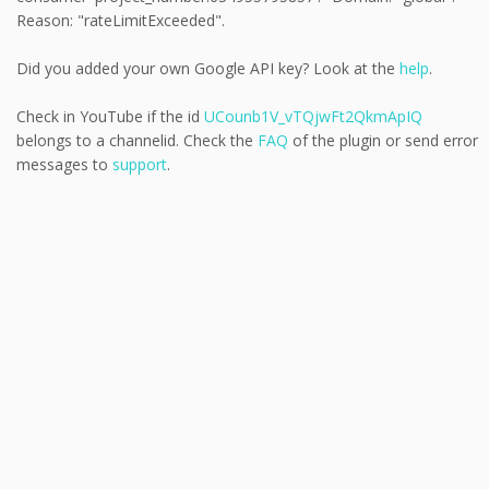
Reason: "rateLimitExceeded".
Did you added your own Google API key? Look at the
help
.
Check in YouTube if the id
UCounb1V_vTQjwFt2QkmApIQ
belongs to a channelid. Check the
FAQ
of the plugin or send error
messages to
support
.