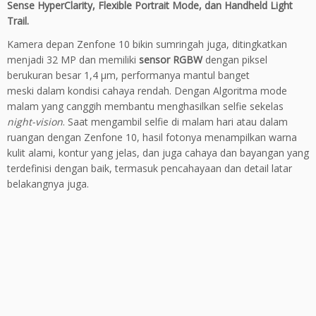
Sense HyperClarity, Flexible Portrait Mode, dan Handheld Light
Trail.
Kamera
depan
Zenfone
10 bikin sumringah juga,
ditingkatkan
menjadi
32 MP
dan
memiliki
sensor RGBW
dengan
piksel
berukuran
besar
1,4
μm
, performanya
mantul banget
meski
dalam
kondisi
cahaya
rendah
. Dengan
Algoritma
mode
malam
yang
canggih
membantu
menghasilkan
selfie
sekelas
night-vision
. Saat
mengambil
selfie di
malam
hari
atau
dalam
ruangan
dengan
Zenfone
10, hasil fotonya menampilkan
warna
kulit
alami
,
kontur
yang
jelas
,
dan juga
cahaya
dan
bayangan
yang
terdefinisi
dengan
baik, t
ermasuk p
encahayaan
dan detail
latar
belakangnya
juga.