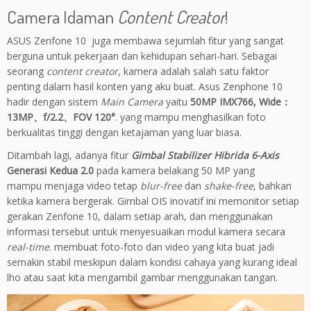
Camera Idaman
Content Creator
!
ASUS Zenfone 10 juga membawa sejumlah fitur yang sangat
berguna untuk pekerjaan dan kehidupan sehari-hari. Sebagai
seorang
content creator
, kamera adalah salah satu faktor
penting dalam hasil konten yang aku buat. Asus Zenphone 10
hadir dengan sistem
Main Camera
yaitu
50MP IMX766, Wide：
13MP、f/2.2、FOV 120°
. yang mampu menghasilkan foto
berkualitas tinggi dengan ketajaman yang luar biasa.
Ditambah lagi, adanya fitur
Gimbal Stabilizer
Hibrida
6-Axis
Generasi
Kedua
2.0
pada
kamera
belakang
50 MP yang
mampu
menjaga
video
tetap
blur-free
dan
shake-free
,
bahkan
ketika
kamera
bergerak
. Gimbal OIS
inovatif
ini
memonitor
setiap
gerakan
Zenfone
10,
dalam
setiap
arah
, dan
menggunakan
informasi
tersebut
untuk
menyesuaikan
modul
kamera
secara
real-time
.
membuat foto-foto dan video yang kita buat jadi
semakin stabil meskipun dalam kondisi cahaya yang kurang ideal
lho atau saat kita mengambil gambar menggunakan tangan.