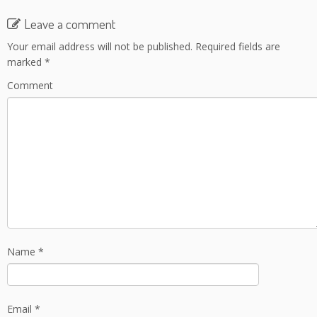
b
er
l
e
Leave a comment
o
Your email address will not be published.
Required fields are
o
marked
*
k
Comment
Name
*
Email
*