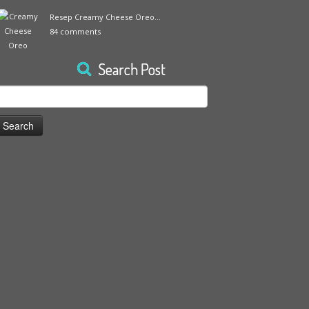
Resep Creamy Cheese Oreo...
84 comments
Search Post
earch
or: