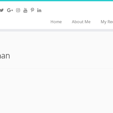
Home
About Me
My Re
han