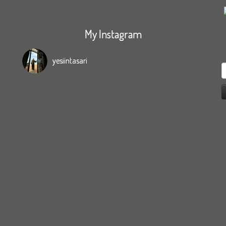
My Instagram
yesiintasari
S
f