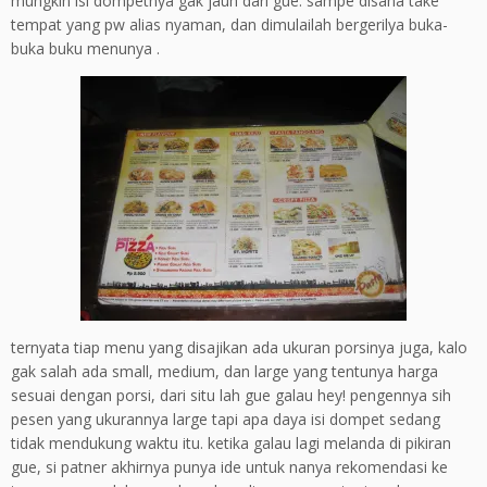
mungkin isi dompetnya gak jauh dari gue. sampe disana take
tempat yang pw alias nyaman, dan dimulailah bergerilya buka-
buka buku menunya .
ternyata tiap menu yang disajikan ada ukuran porsinya juga, kalo
gak salah ada small, medium, dan large yang tentunya harga
sesuai dengan porsi, dari situ lah gue galau hey! pengennya sih
pesen yang ukurannya large tapi apa daya isi dompet sedang
tidak mendukung waktu itu. ketika galau lagi melanda di pikiran
gue, si patner akhirnya punya ide untuk nanya rekomendasi ke