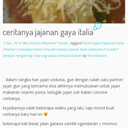
2
ceritanya jajanan gaya italia
1 Apr, 2013
in
Culinary
/
Review
/
Travels
tagged
fusilli
/
jajan
/
jajanan italia
/
kuliner
/
masakan italia
/
murah
/
pasta
/
pasta italia
/
petucini
/
raviolli
/
tempat nongkrong
/
warung pasta
/
wisata kuliner
by
Yesi Intasari
dalam rangka hari jajan sedunia, gue dengan salah satu partner
jajan gue yang bernama elsa akhirnya memutuskan untuk jajan
makanan sejenis pasta. belagak jajan sok italian cuissine
ceritanya..
kejadiannya udah beberapa waktu yang lalu, tapi mood buat
ceritanya baru hari ini
beberapa kali lewat jalan ganesa sambil ngendarain c momon