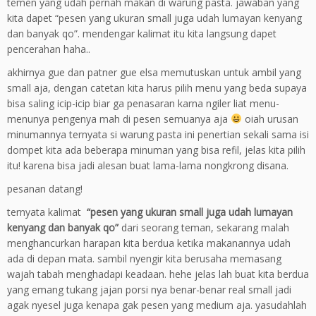
temen yang udah pernah makan di warung pasta. jawaban yang
kita dapet “pesen yang ukuran small juga udah lumayan kenyang
dan banyak qo”. mendengar kalimat itu kita langsung dapet
pencerahan haha..
akhirnya gue dan patner gue elsa memutuskan untuk ambil yang
small aja, dengan catetan kita harus pilih menu yang beda supaya
bisa saling icip-icip biar ga penasaran karna ngiler liat menu-
menunya pengenya mah di pesen semuanya aja
oiah urusan
minumannya ternyata si warung pasta ini penertian sekali sama isi
dompet kita ada beberapa minuman yang bisa refil, jelas kita pilih
itu! karena bisa jadi alesan buat lama-lama nongkrong disana.
pesanan datang!
ternyata kalimat
“pesen yang ukuran small juga udah lumayan
kenyang dan banyak qo”
dari seorang teman, sekarang malah
menghancurkan harapan kita berdua ketika makanannya udah
ada di depan mata. sambil nyengir kita berusaha memasang
wajah tabah menghadapi keadaan. hehe jelas lah buat kita berdua
yang emang tukang jajan porsi nya benar-benar real small jadi
agak nyesel juga kenapa gak pesen yang medium aja. yasudahlah