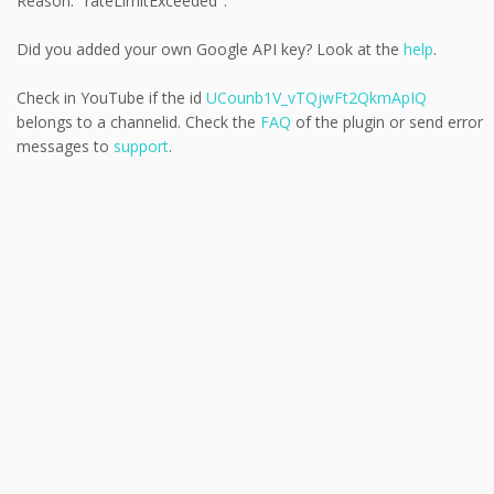
Reason: "rateLimitExceeded".
Did you added your own Google API key? Look at the
help
.
Check in YouTube if the id
UCounb1V_vTQjwFt2QkmApIQ
belongs to a channelid. Check the
FAQ
of the plugin or send error
messages to
support
.