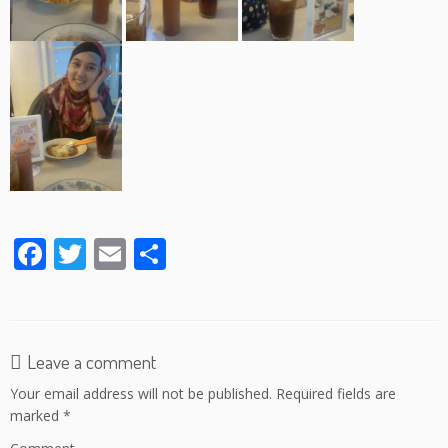
F
T
E
S
ac
w
m
h
e
itt
ai
ar
b
er
l
e
Leave a comment
o
Your email address will not be published.
Required fields are
o
marked
*
k