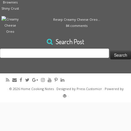
Resep Creamy Cheese Oreo...
84 comments
Search Post
Search
for:
·
© 2026
Home Cooking Notes
·
Designed by
Press Customizr
·
Powered by
·