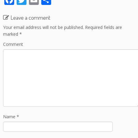
ac
w
m
h
e
itt
ai
ar
Leave a comment
b
er
l
e
Your email address will not be published.
Required fields are
marked
*
o
Comment
o
k
Name
*