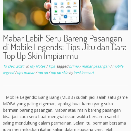
Mabar Lebih Seru Bareng Pasangan
di Mobile Legends: Tips Jitu dan Cara
Top Up Skin Impianmu
19 Dec, 2024
in
My Notes
/
Tips
tagged
brimo
/
mabar pasangan
/
mobile
legend
/
tips mabar
/
top up
/
top up skin
by
Yesi Intasari
Mobile Legends: Bang Bang (MLBB) sudah jadi salah satu game
MOBA yang paling digemari, apalagi buat kamu yang suka
bermain bareng pasangan. Mabar atau main bareng pasangan
bisa jadi cara seru buat menghabiskan waktu bersama sambil
saling mendukung dalam permainan. Selain itu, bermain bersama
juga meningkatkan ikatan kalian dalam suasana yang lebih