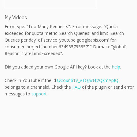
My Videos
Error type: "Too Many Requests". Error message: "Quota
exceeded for quota metric 'Search Queries' and limit 'Search
Queries per day' of service 'youtube.googleapis.com' for
consumer 'project_number:634955795857'." Domain: "global".
Reason: "rateLimitExceeded".
Did you added your own Google API key? Look at the
help
.
Check in YouTube if the id
UCounb1V_vTQjwFt2QkmApIQ
belongs to a channelid. Check the
FAQ
of the plugin or send error
messages to
support
.