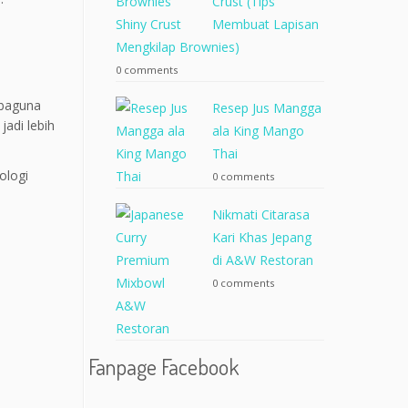
Crust (Tips
Membuat Lapisan
Mengkilap Brownies)
0 comments
rbaguna
Resep Jus Mangga
jadi lebih
ala King Mango
Thai
ologi
0 comments
Nikmati Citarasa
Kari Khas Jepang
di A&W Restoran
0 comments
Fanpage Facebook