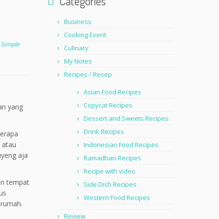
Categories
Business
Cooking Event
 Simple
Culinary
My Notes
Recipes / Resep
Asian Food Recipes
Copycat Recipes
an yang
Dessert and Sweets Recipes
Drink Recipes
berapa
 atau
Indonesian Food Recipes
uyeng aja
Ramadhan Recipes
Recipe with video
an tempat
Side Dish Recipes
rus
Western Food Recipes
 rumah.
Review