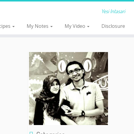
Yesi Intasari
cipes
My Notes
My Video
Disclosure