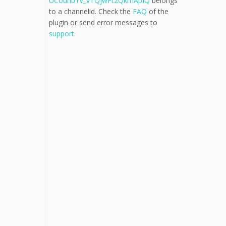
UCounb1V_vTQjwFt2QkmApIQ
belongs
to a channelid. Check the
FAQ
of the
plugin or send error messages to
support
.