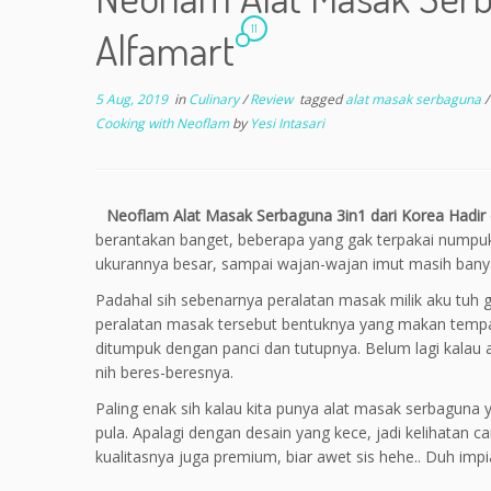
11
Alfamart
5 Aug, 2019
in
Culinary
/
Review
tagged
alat masak serbaguna
Cooking with Neoflam
by
Yesi Intasari
Neoflam Alat Masak Serbaguna 3in1 dari Korea Hadir 
berantakan banget, beberapa yang gak terpakai numpuk 
ukurannya besar, sampai wajan-wajan imut masih banya
Padahal sih sebenarnya peralatan masak milik aku tuh
peralatan masak tersebut bentuknya yang makan tempat
ditumpuk dengan panci dan tutupnya. Belum lagi kalau
nih beres-beresnya.
Paling enak sih kalau kita punya alat masak serbaguna 
pula. Apalagi dengan desain yang kece, jadi kelihatan c
kualitasnya juga premium, biar awet sis hehe.. Duh imp