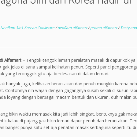
/
Neoflam 3in1 Korean Cookware
/
neoflam alfamart
/
promo alfamart
/
Tasty and
di Alfamart
– Tengok-tengok lemari peralatan masak di dapur kok ya
gak jelas di sana sampai kelihatan penuh. Seperti panci penggoreng
k yang teronggok gitu aja berdesakan di dalam lemari.
 gak banyak juga, kelihatan berantakan dan penuh mungkin karena be
. Contohnya nih wajan dengan gagangnya susah sekali di susun rapi
 ada loyang dengan berbagai macam bentuk dan ukuran, duh makin p
yang bikin waktu memasak kita jadi lebih singkat, bentuknya gak mak
antik kalau di pajang gak bikin lemari dapur penuh dan berantakan. Te
ian banget punya satu set aja perlatan masak serbaguna seperti itu di