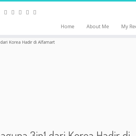
Home
About Me
My Re
ari Korea Hadir di Alfamart
guna 3in1 dari Korea Hadir di