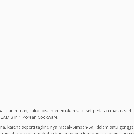
ekat dari rumah, kalian bisa menemukan satu set perlatan masak ser
OFLAM 3 in 1 Korean Cookware.
una, karena seperti tagline nya Masak-Simpan-Saji dalam satu gengg
a permudah cara memasak dan juga mempersingkat waktu penyajiannya