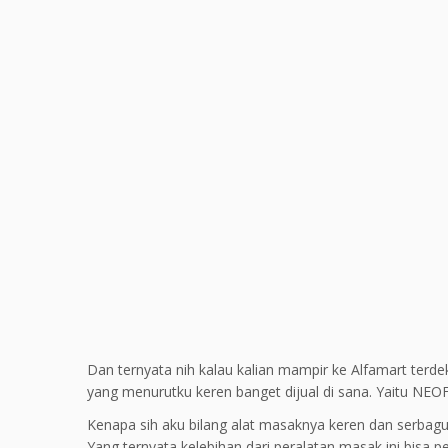
Dan ternyata nih kalau kalian mampir ke Alfamart terd
yang menurutku keren banget dijual di sana. Yaitu NE
Kenapa sih aku bilang alat masaknya keren dan serbag
Yang ternyata kelebihan dari peralatan masak ini bis