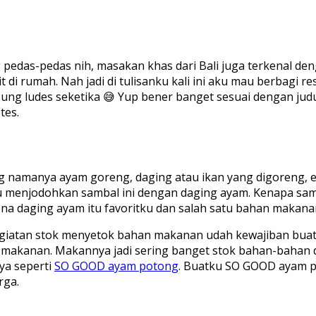
as-pedas nih, masakan khas dari Bali juga terkenal deng
 di rumah. Nah jadi di tulisanku kali ini aku mau berbagi 
angsung ludes seketika 😅 Yup bener banget sesuai dengan j
tes.
g namanya ayam goreng, daging atau ikan yang digoreng, e
i aku menjodohkan sambal ini dengan daging ayam. Kenapa s
na daging ayam itu favoritku dan salah satu bahan makanan 
egiatan stok menyetok bahan makanan udah kewajiban buat
n makanan. Makannya jadi sering banget stok bahan-bahan d
nya seperti
SO GOOD ayam potong
. Buatku SO GOOD ayam pot
rga.