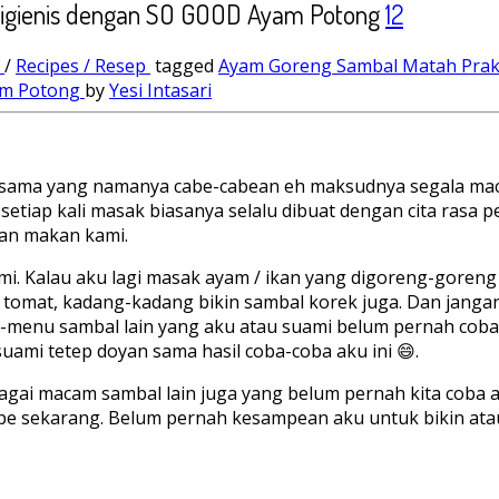
Higienis dengan SO GOOD Ayam Potong
12
o
/
Recipes / Resep
tagged
Ayam Goreng Sambal Matah Prakt
am Potong
by
Yesi Intasari
 sama yang namanya cabe-cabean eh maksudnya segala macam
setiap kali masak biasanya selalu dibuat dengan cita rasa 
an makan kami.
. Kalau aku lagi masak ayam / ikan yang digoreng-goreng g
tomat, kadang-kadang bikin sambal korek juga. Dan jangan sa
nu sambal lain yang aku atau suami belum pernah coba m
uami tetep doyan sama hasil coba-coba aku ini 😄.
gai macam sambal lain juga yang belum pernah kita coba 
e sekarang. Belum pernah kesampean aku untuk bikin atau