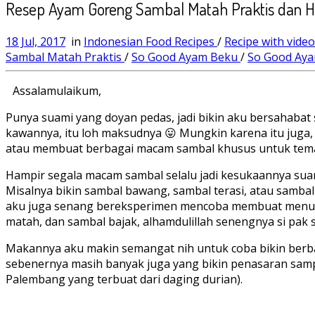
Resep Ayam Goreng Sambal Matah Praktis dan 
18 Jul, 2017
in
Indonesian Food Recipes
/
Recipe with vide
Sambal Matah Praktis
/
So Good Ayam Beku
/
So Good Ay
Assalamulaikum,
Punya suami yang doyan pedas, jadi bikin aku bersahabat
kawannya, itu loh maksudnya 😛 Mungkin karena itu juga, 
atau membuat berbagai macam sambal khusus untuk tem
Hampir segala macam sambal selalu jadi kesukaannya suami
Misalnya bikin sambal bawang, sambal terasi, atau sambal 
aku juga senang bereksperimen mencoba membuat menu-me
matah, dan sambal bajak, alhamdulillah senengnya si pak s
Makannya aku makin semangat nih untuk coba bikin berba
sebenernya masih banyak juga yang bikin penasaran samp
Palembang yang terbuat dari daging durian).