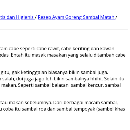
is dan Higienis
/
Resep Ayam Goreng Sambal Matah
/
 cabe seperti cabe rawit, cabe keriting dan kawan-
pedas. Entah itu masak masakan yang selalu ditambah cabe
itu, gak ketinggalan biasanya bikin sambal juga.
lah, doi juga jago loh bikin sambalnya hhihi.. Selain itu
akan. Seperti sambal balacan, sambal kencur, sambal
atau makan sebelumnya. Dari berbagai macam sambal,
 coba itu sambal roa dan sambal tempoyak (sambel khas