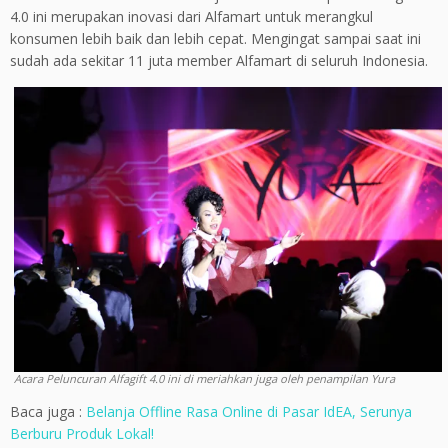
4.0 ini merupakan inovasi dari Alfamart untuk merangkul
konsumen lebih baik dan lebih cepat. Mengingat sampai saat ini
sudah ada sekitar 11 juta member Alfamart di seluruh Indonesia.
Acara Peluncuran Alfagift 4.0 ini di meriahkan juga oleh penampilan Yura
Baca juga :
Belanja Offline Rasa Online di Pasar IdEA, Serunya
Berburu Produk Lokal!