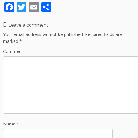
F
T
E
S
ac
w
m
h
e
itt
ai
ar
Leave a comment
b
er
l
e
Your email address will not be published.
Required fields are
marked
*
o
Comment
o
k
Name
*