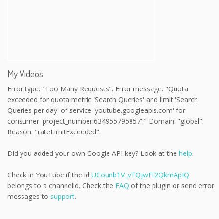
My Videos
Error type: "Too Many Requests". Error message: "Quota
exceeded for quota metric 'Search Queries' and limit 'Search
Queries per day' of service 'youtube.googleapis.com' for
consumer 'project_number:634955795857'." Domain: "global".
Reason: "rateLimitExceeded".
Did you added your own Google API key? Look at the
help
.
Check in YouTube if the id
UCounb1V_vTQjwFt2QkmApIQ
belongs to a channelid. Check the
FAQ
of the plugin or send error
messages to
support
.