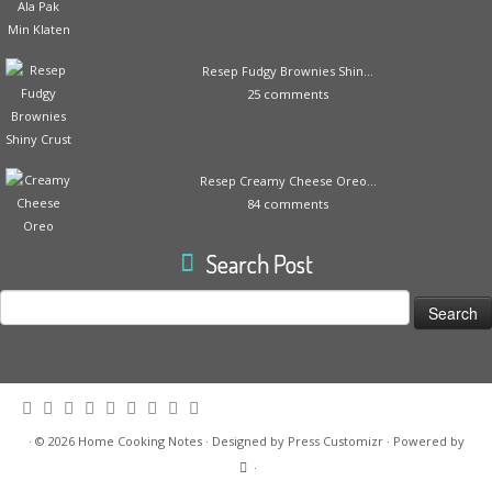
Resep Fudgy Brownies Shin...
25 comments
Resep Creamy Cheese Oreo...
84 comments
Search Post
Search
for:
·
© 2026
Home Cooking Notes
·
Designed by
Press Customizr
·
Powered by
·