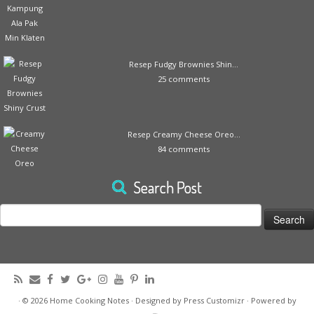
Resep Fudgy Brownies Shin...
25 comments
Resep Creamy Cheese Oreo...
84 comments
Search Post
Search
for:
·
© 2026
Home Cooking Notes
·
Designed by
Press Customizr
·
Powered by