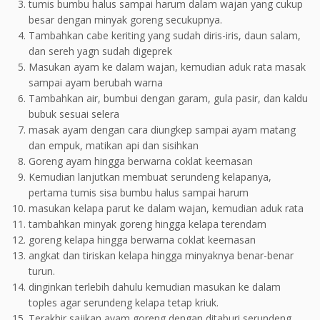
tumis bumbu halus sampai harum dalam wajan yang cukup
besar dengan minyak goreng secukupnya.
Tambahkan cabe keriting yang sudah diris-iris, daun salam,
dan sereh yagn sudah digeprek
Masukan ayam ke dalam wajan, kemudian aduk rata masak
sampai ayam berubah warna
Tambahkan air, bumbui dengan garam, gula pasir, dan kaldu
bubuk sesuai selera
masak ayam dengan cara diungkep sampai ayam matang
dan empuk, matikan api dan sisihkan
Goreng ayam hingga berwarna coklat keemasan
Kemudian lanjutkan membuat serundeng kelapanya,
pertama tumis sisa bumbu halus sampai harum
masukan kelapa parut ke dalam wajan, kemudian aduk rata
tambahkan minyak goreng hingga kelapa terendam
goreng kelapa hingga berwarna coklat keemasan
angkat dan tiriskan kelapa hingga minyaknya benar-benar
turun.
dinginkan terlebih dahulu kemudian masukan ke dalam
toples agar serundeng kelapa tetap kriuk.
Terakhir sajikan ayam goreng dengan ditaburi serundeng