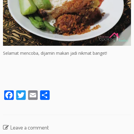
Selamat mencoba, dijamin makan jadi nikmat banget!
F
T
E
S
ac
w
m
h
e
itt
ai
ar
b
er
l
e
Leave a comment
o