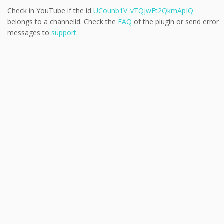
Check in YouTube if the id
UCounb1V_vTQjwFt2QkmApIQ
belongs to a channelid. Check the
FAQ
of the plugin or send error
messages to
support
.