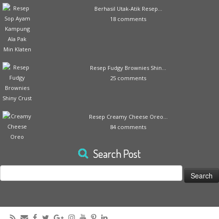
Berhasil Utak-Atik Resep...
18 comments
Resep Fudgy Brownies Shin...
25 comments
Resep Creamy Cheese Oreo...
84 comments
Search Post
Search
for: