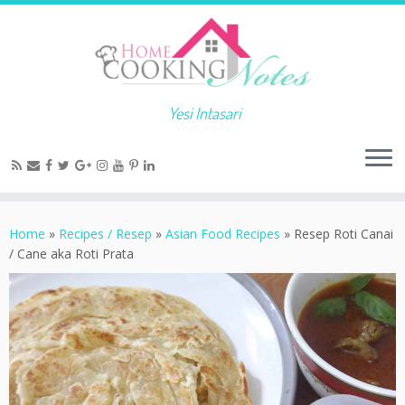
Yesi Intasari
Home
»
Recipes / Resep
»
Asian Food Recipes
»
Resep Roti Canai
/ Cane aka Roti Prata