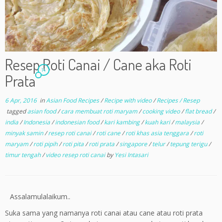
Resep Roti Canai / Cane aka Roti
14
Prata
6 Apr, 2016
in
Asian Food Recipes
/
Recipe with video
/
Recipes / Resep
tagged
asian food
/
cara membuat roti maryam
/
cooking video
/
flat bread
/
india
/
Indonesia
/
indonesian food
/
kari kambing
/
kuah kari
/
malaysia
/
minyak samin
/
resep roti canai
/
roti cane
/
roti khas asia tenggara
/
roti
maryam
/
roti pipih
/
roti pita
/
roti prata
/
singapore
/
telur
/
tepung terigu
/
timur tengah
/
video resep roti canai
by
Yesi Intasari
Assalamulalaikum..
Suka sama yang namanya roti canai atau cane atau roti prata