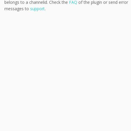
belongs to a channelid. Check the
FAQ
of the plugin or send error
messages to
support
.