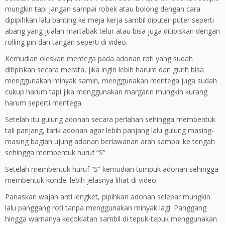
mungkin tapi jangan sampai robek atau bolong dengan cara
dipipihkan lalu banting ke meja kerja sambil diputer-puter seperti
abang yang jualan martabak telur atau bisa juga ditipiskan dengan
rolling pin dan tangan seperti di video.
Kemudian oleskan mentega pada adonan roti yang sudah
ditipiskan secara merata, jika ingin lebih harum dan gurih bisa
menggunakan minyak samin, menggunakan mentega juga sudah
cukup harum tapi jika menggunakan margarin mungkin kurang
harum seperti mentega.
Setelah itu gulung adonan secara perlahan sehingga membentuk
tali panjang, tarik adonan agar lebih panjang lalu gulung masing-
masing bagian ujung adonan berlawanan arah sampai ke tengah
sehingga membentuk huruf “S”
Setelah membentuk huruf “S” kemudian tumpuk adonan sehingga
membentuk konde. lebih jelasnya lihat di video.
Panaskan wajan anti lengket, pipihkan adonan selebar mungkin
lalu panggang roti tanpa menggunakan minyak lagi. Panggang
hingga warnanya kecoklatan sambil di tepuk-tepuk menggunakan