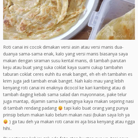
Roti canai ini cocok dimakan versi asin atau versi manis dua-
duanya sama-sama enak, kalo yang versi manis biasanya saya
makan dengan siraman susu kental manis, di tambah parutan
keju atau buat yang suka coklat kaya suami cukup tambahin
taburan coklat ceres euhh itu enak banget, eh eh eh tambahin es
krim juga jadi tambah enak banget. Nah kalo mau yang lebih
kenyang roti canai ini enaknya dicocol ke kari kambing atau di
tambah daging kebab sama salad dan mayonnaise, pake telur
juga mantap, dijamin sama kenyangnya kaya makan sepiring nasi
di tambah rendang padang
tapi kalo buat orang yang punya
prinsip belum makan kalo belum makan nasi (bukan saya loh ya
) ga tau deh ya makan roti canai ini aja bisa kenyang atau ngga
hihi..