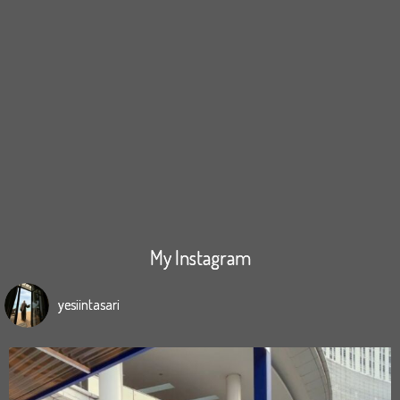
My Instagram
yesiintasari