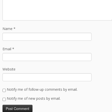
Name
*
Email
*
Website
Notify me of follow-up comments by email.
Notify me of new posts by email.