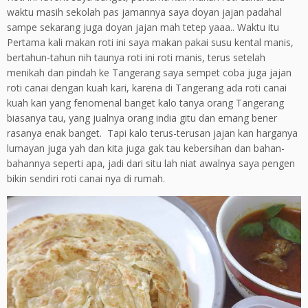
waktu masih sekolah pas jamannya saya doyan jajan padahal
sampe sekarang juga doyan jajan mah tetep yaaa.. Waktu itu
Pertama kali makan roti ini saya makan pakai susu kental manis,
bertahun-tahun nih taunya roti ini roti manis, terus setelah
menikah dan pindah ke Tangerang saya sempet coba juga jajan
roti canai dengan kuah kari, karena di Tangerang ada roti canai
kuah kari yang fenomenal banget kalo tanya orang Tangerang
biasanya tau, yang jualnya orang india gitu dan emang bener
rasanya enak banget. Tapi kalo
terus-terusan jajan kan harganya
lumayan juga yah dan kita juga gak tau kebersihan dan bahan-
bahannya seperti apa, jadi dari situ lah niat awalnya saya pengen
bikin sendiri roti canai nya di rumah.