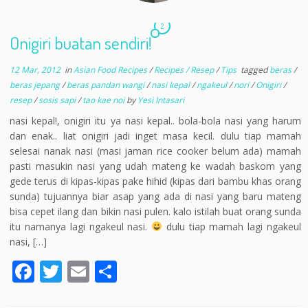
2
Onigiri buatan sendiri!
12 Mar, 2012
in
Asian Food Recipes
/
Recipes / Resep
/
Tips
tagged
beras
/
beras jepang
/
beras pandan wangi
/
nasi kepal
/
ngakeul
/
nori
/
Onigiri
/
resep
/
sosis sapi
/
tao kae noi
by
Yesi Intasari
nasi kepal!, onigiri itu ya nasi kepal.. bola-bola nasi yang harum
dan enak.. liat onigiri jadi inget masa kecil. dulu tiap mamah
selesai nanak nasi (masi jaman rice cooker belum ada) mamah
pasti masukin nasi yang udah mateng ke wadah baskom yang
gede terus di kipas-kipas pake hihid (kipas dari bambu khas orang
sunda) tujuannya biar asap yang ada di nasi yang baru mateng
bisa cepet ilang dan bikin nasi pulen. kalo istilah buat orang sunda
itu namanya lagi ngakeul nasi.
dulu tiap mamah lagi ngakeul
nasi, […]
F
T
E
S
ac
w
m
h