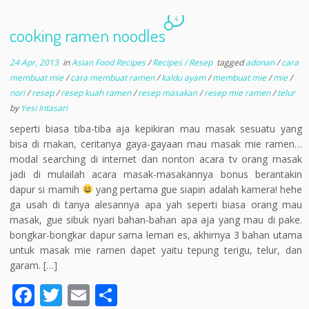
4
cooking ramen noodles
24 Apr, 2013
in
Asian Food Recipes
/
Recipes / Resep
tagged
adonan
/
cara
membuat mie
/
cara membuat ramen
/
kaldu ayam
/
membuat mie
/
mie
/
nori
/
resep
/
resep kuah ramen
/
resep masakan
/
resep mie ramen
/
telur
by
Yesi Intasari
seperti biasa tiba-tiba aja kepikiran mau masak sesuatu yang
bisa di makan, ceritanya gaya-gayaan mau masak mie ramen…
modal searching di internet dan nonton acara tv orang masak
jadi di mulailah acara masak-masakannya bonus berantakin
dapur si mamih
yang pertama gue siapin adalah kamera! hehe
ga usah di tanya alesannya apa yah seperti biasa orang mau
masak, gue sibuk nyari bahan-bahan apa aja yang mau di pake.
bongkar-bongkar dapur sama lemari es, akhirnya 3 bahan utama
untuk masak mie ramen dapet yaitu tepung terigu, telur, dan
garam. […]
F
T
E
S