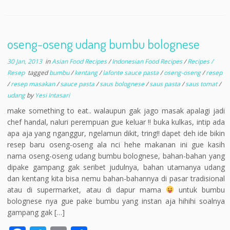
ac
w
m
h
e
itt
ai
ar
b
er
l
e
oseng-oseng udang bumbu bolognese
o
30 Jan, 2013
in
Asian Food Recipes
/
Indonesian Food Recipes
/
Recipes /
o
Resep
tagged
bumbu
/
kentang
/
lafonte sauce pasta
/
oseng-oseng
/
resep
k
/
resep masakan
/
sauce pasta
/
saus bolognese
/
saus pasta
/
saus tomat
/
udang
by
Yesi Intasari
make something to eat.. walaupun gak jago masak apalagi jadi
chef handal, naluri perempuan gue keluar !! buka kulkas, intip ada
apa aja yang nganggur, ngelamun dikit, tring!! dapet deh ide bikin
resep baru oseng-oseng ala nci hehe makanan ini gue kasih
nama oseng-oseng udang bumbu bolognese, bahan-bahan yang
dipake gampang gak seribet judulnya, bahan utamanya udang
dan kentang kita bisa nemu bahan-bahannya di pasar tradisional
atau di supermarket, atau di dapur mama
untuk bumbu
bolognese nya gue pake bumbu yang instan aja hihihi soalnya
gampang gak […]