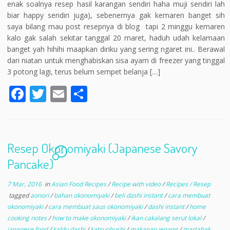
enak soalnya resep hasil karangan sendiri haha muji sendiri lah
biar happy sendiri juga), sebenernya gak kemaren banget sih
saya bilang mau post resepnya di blog tapi 2 minggu kemaren
kalo gak salah sekitar tanggal 20 maret, haduh udah kelamaan
banget yah hihihi maapkan diriku yang sering ngaret ini.. Berawal
dari niatan untuk menghabiskan sisa ayam di freezer yang tinggal
3 potong lagi, terus belum sempet belanja […]
F
T
E
S
ac
w
m
h
e
itt
ai
ar
b
er
l
e
Resep Okonomiyaki (Japanese Savory
o
15
Pancake)
o
7 Mar, 2016
in
Asian Food Recipes
/
Recipe with video
/
Recipes / Resep
k
tagged
aonori
/
bahan okonomiyaki
/
beli dashi instant
/
cara membuat
okonomiyaki
/
cara membuat saus okonomiyaki
/
dashi instant
/
home
cooking notes
/
how to make okonomiyaki
/
ikan cakalang serut lokal
/
japanese food
/
kaldu dashi
/
katsuobushi
/
makanan jepang
/
martabak