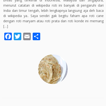
bread yang terkenal di Indonesia, Malaysia dan Singapura,
menurut catatan di wikipedia roti ini banyak di pengaruhi dari
India dan timur tengah, lebih lengkapnya langsung aja deh baca
di wikipedia ya.. Saya sendiri gak begitu faham apa roti cane
dengan roti maryam atau roti prata dan roti konde ini memang
[…]
F
T
E
S
ac
w
m
h
e
itt
ai
ar
b
er
l
e
o
o
k