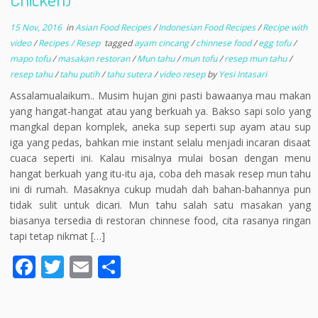
15 Nov, 2016
in
Asian Food Recipes
/
Indonesian Food Recipes
/
Recipe with
video
/
Recipes / Resep
tagged
ayam cincang
/
chinnese food
/
egg tofu
/
mapo tofu
/
masakan restoran
/
Mun tahu
/
mun tofu
/
resep mun tahu
/
resep tahu
/
tahu putih
/
tahu sutera
/
video resep
by
Yesi Intasari
Assalamualaikum.. Musim hujan gini pasti bawaanya mau makan
yang hangat-hangat atau yang berkuah ya. Bakso sapi solo yang
mangkal depan komplek, aneka sup seperti sup ayam atau sup
iga yang pedas, bahkan mie instant selalu menjadi incaran disaat
cuaca seperti ini. Kalau misalnya mulai bosan dengan menu
hangat berkuah yang itu-itu aja, coba deh masak resep mun tahu
ini di rumah. Masaknya cukup mudah dah bahan-bahannya pun
tidak sulit untuk dicari. Mun tahu salah satu masakan yang
biasanya tersedia di restoran chinnese food, cita rasanya ringan
tapi tetap nikmat […]
F
T
E
S
ac
w
m
h
e
itt
ai
ar