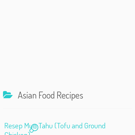
Asian Food Recipes
Resep Mun Tahu (Tofu and Ground
52
Chicken)