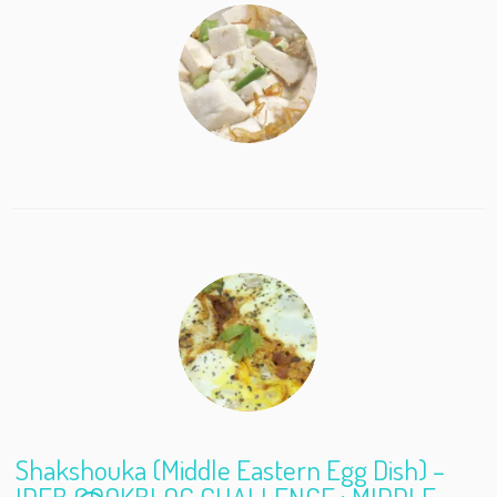
b
er
l
e
o
o
k
Shakshouka (Middle Eastern Egg Dish) –