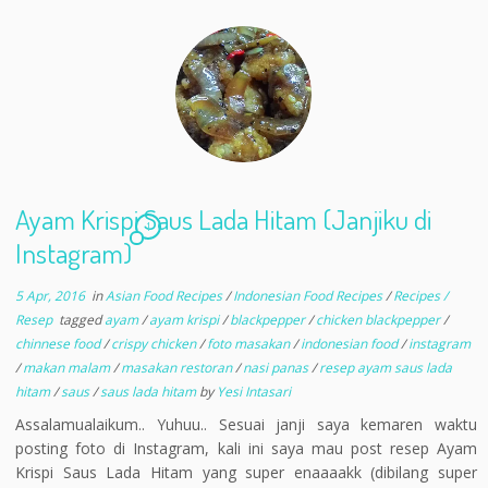
Ayam Krispi Saus Lada Hitam (Janjiku di
1
Instagram)
5 Apr, 2016
in
Asian Food Recipes
/
Indonesian Food Recipes
/
Recipes /
Resep
tagged
ayam
/
ayam krispi
/
blackpepper
/
chicken blackpepper
/
chinnese food
/
crispy chicken
/
foto masakan
/
indonesian food
/
instagram
/
makan malam
/
masakan restoran
/
nasi panas
/
resep ayam saus lada
hitam
/
saus
/
saus lada hitam
by
Yesi Intasari
Assalamualaikum.. Yuhuu.. Sesuai janji saya kemaren waktu
posting foto di Instagram, kali ini saya mau post resep Ayam
Krispi Saus Lada Hitam yang super enaaaakk (dibilang super