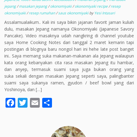
jepang
/
masakan jepang
/
okonomiyaki
/
okonomiyaki recipe
/
resep
okonomiyaki
/
resep rumahan
/
saus okonomiyaki
by
Yesi Intasari
Assalamualaikum.. Kali ini saya bikin jajanan favorit jaman kuliah
dulu, masakan Jepang namanya Okonomiyaki (Japanese Savory
Pancake). Video masaknya udah nangkring di channel youtube
saya Home Cooking Notes dari tanggal 2 maret kemarin tapi
postingan di blognya baru nongol hari ini hehe late post banget
ini.. Saya memang suka makanan-makanan ala Jepang walaupun
kata orang kebanyakan cita rasa masakan Jepang itu hambar,
dan anyep, termasuk suami saya juga bukan orang yang
suka sekali dengan masakan Jepang seperti saya, palingbanter
suami saya sukanya ramen, gyudon / beef bowl yang dari
Yoshinoya, dan […]
F
T
E
S
ac
w
m
h
e
itt
ai
ar
b
er
l
e