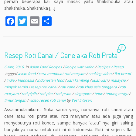
pernah beberapa kali saya masak yaitu Shakshouka atau
shakshuka. Shakshuka […]
F
T
E
S
ac
w
m
h
e
itt
ai
ar
b
er
l
e
14
Resep Roti Canai / Cane aka Roti Prata
o
o
6 Apr, 2016
in
Asian Food Recipes
/
Recipe with video
/
Recipes / Resep
tagged
asian food
/
cara membuat roti maryam
/
cooking video
/
flat bread
k
/
india
/
Indonesia
/
indonesian food
/
kari kambing
/
kuah kari
/
malaysia
/
minyak samin
/
resep roti canai
/
roti cane
/
roti khas asia tenggara
/
roti
maryam
/
roti pipih
/
roti pita
/
roti prata
/
singapore
/
telur
/
tepung terigu
/
timur tengah
/
video resep roti canai
by
Yesi Intasari
Assalamulalaikum.. Suka sama yang namanya roti canai atau
cane atau roti prata atau roti maryam? atau ada juga yang
menyebutnya roti konde, sampe banyak “atau” nya gini saking
banyaknya nama untuk roti ini di Indonesia. Roti ini sejenis flat