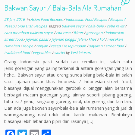
b
er
l
e
17
Bakwan Sayur / Bala-Bala Ala Rumahan
o
o
28 Jan, 2016
in
Asian Food Recipes
/
Indonesian Food Recipes
/
Recipes /
Resep
/
Side Dish Recipes
tagged
Bakwan sayur
/
bala-bala
/
cabe rawit
/
k
cara membuat bakwan sayur
/
cita rasa
/
fritter
/
gorengan
/
Indonesian
street food
/
jajanan pasar
/
jajanan pinggir jalan
/
khas
/
kol
/
masakan
rumahan
/
recipe
/
renyah
/
resep
/
resep mudah
/
sayuran
/
street food
/
traditional food
/
vegetables
/
wortel
by
Yesi Intasari
Orang Indonesia pasti sudah tau cemilan ini, salah satu
jenis gorengan yang paling terkenal di antara gorengan yang lain
hehe.. Bakwan sayur atau orang sunda bilang bala-bala ini salah
satu jajanan pasar khas Indonesia / Indonesian street food,
biasanya dijual menggunakan gerobak di pinggir jalan bersama
berbagai macam gorengan yang lainnya seperti pisang goreng,
tahu isi / gehu, singkong goreng, risol, ubi goreng dan lain-lain.
Dan ada juga bakwan sayur/bala-bala ala rumahan yang di jual di
warung-warung nasi uduk atau kantin makanan. Bentuknya
biasanya lebih lebar dan pipih dan rasanya […]
F
T
E
S