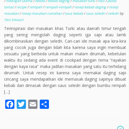
/
hidangan utama
/
kebab
/
kebab daging
/
masakan turki
/
nasi
/
pasta
tomat
/
recipe
/
rempah
/
rempah-rempah
/
resep kebab daging
/
resep
masakan
/
resep masakan rumahan
/
saus kebab
/
saus seledri
/
seledri
by
Yesi Intasari
Terinspirasi dari masakan khas Turki atau daerah timur tengah
yang sering mengolah daging seperti iga sapi atau lamb
dikombinasikan dengan seledri. Cari-cari ide masak apa kira-kira
yang cocok juga dengan lidah kita karena saya ingin membuat
sesuatu yang berbeda untuk makan malam dirumah, kebetulan
waktu itu sedang ada event di cookpad dengan tema “rayakan
dengan kaya rasa” maka jadilan masakan yang satu itu terhidang
dirumah. Untuk resep ini karena saya memakai daging sapi
cincang saya mendapatkan ide memasak daging sapinya dibuat
kebab dan dimasak dengan saus seledri dengan bumbu rempah
[…]
F
T
E
S
ac
w
m
h
e
itt
ai
ar