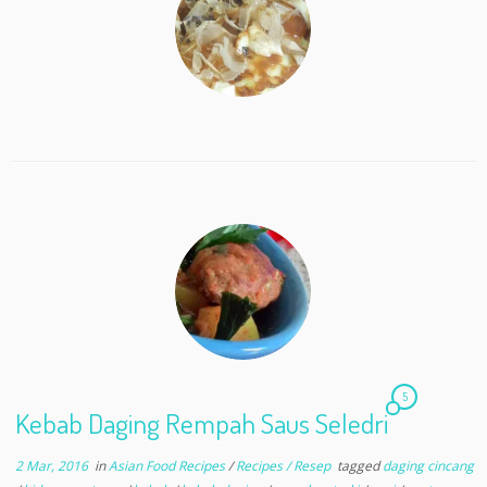
o
o
k
5
Kebab Daging Rempah Saus Seledri
2 Mar, 2016
in
Asian Food Recipes
/
Recipes / Resep
tagged
daging cincang