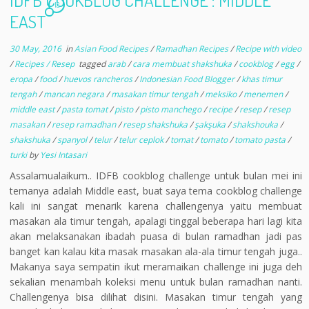
IDFB COOKBLOG CHALLENGE : MIDDLE
12
EAST
30 May, 2016
in
Asian Food Recipes
/
Ramadhan Recipes
/
Recipe with video
/
Recipes / Resep
tagged
arab
/
cara membuat shakshuka
/
cookblog
/
egg
/
eropa
/
food
/
huevos rancheros
/
Indonesian Food Blogger
/
khas timur
tengah
/
mancan negara
/
masakan timur tengah
/
meksiko
/
menemen
/
middle east
/
pasta tomat
/
pisto
/
pisto manchego
/
recipe
/
resep
/
resep
masakan
/
resep ramadhan
/
resep shakshuka
/
şakşuka
/
shakshouka
/
shakshuka
/
spanyol
/
telur
/
telur ceplok
/
tomat
/
tomato
/
tomato pasta
/
turki
by
Yesi Intasari
Assalamualaikum.. IDFB cookblog challenge untuk bulan mei ini
temanya adalah Middle east, buat saya tema cookblog challenge
kali ini sangat menarik karena challengenya yaitu membuat
masakan ala timur tengah, apalagi tinggal beberapa hari lagi kita
akan melaksanakan ibadah puasa di bulan ramadhan jadi pas
banget kan kalau kita masak masakan ala-ala timur tengah juga..
Makanya saya sempatin ikut meramaikan challenge ini juga deh
sekalian menambah koleksi menu untuk bulan ramadhan nanti.
Challengenya bisa dilihat disini. Masakan timur tengah yang